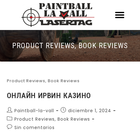
ACERCA DE NOSOTR
CONOCE EL PAINTBALL Y EL LASERT
LASERTAG MÓVIL
PRODUCT REVIEWS, BOOK REVIEWS
Product Reviews, Book Reviews
ОНЛАЙН ИРВИН КАЗИНО
Paintball-la-vall
diciembre 1, 2024
Product Reviews, Book Reviews
Sin comentarios