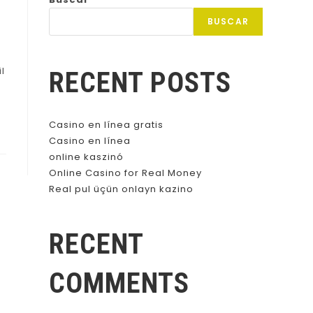
BUSCAR
l
RECENT POSTS
Casino en línea gratis
Casino en línea
online kaszinó
Online Casino for Real Money
Real pul üçün onlayn kazino
RECENT
COMMENTS