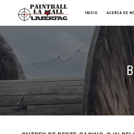
INICIO
ACERCA DE N
B