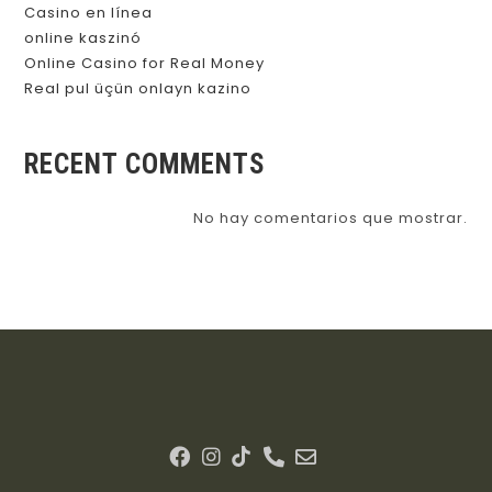
Casino en línea
online kaszinó
Online Casino for Real Money
Real pul üçün onlayn kazino
RECENT COMMENTS
No hay comentarios que mostrar.