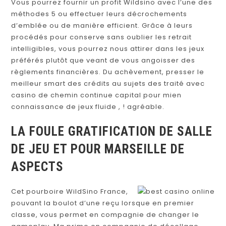
Vous pourrez fournir un profit Wildsino avec l’une des
méthodes 5 ou effectuer leurs décrochements
d’emblée ou de manière efficient. Grâce à leurs
procédés pour conserve sans oublier les retrait
intelligibles, vous pourrez nous attirer dans les jeux
préférés plutôt que veant de vous angoisser des
règlements financières. Du achèvement, presser le
meilleur smart des crédits au sujets des traité avec
casino de chemin continue capital pour mien
connaissance de jeux fluide , ! agréable.
LA FOULE GRATIFICATION DE SALLE
DE JEU ET POUR MARSEILLE DE
ASPECTS
Cet pourboire WildSino France,
pouvant la boulot d’une reçu lorsque en premier
classe, vous permet en compagnie de changer le