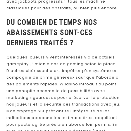
avec jackpots progressifs í tous les machine
classiques pour des abstraits, ou bien plus encore.
DU COMBIEN DE TEMPS NOS
ABAISSEMENTS SONT-CES
DERNIERS TRAITÉS ?
Quelques joueurs vivent intéressés via de actuels
gameplay , ! mien biens de gaming selon le place.
D’autres chérissent alors impétrer p’un système en
compagnie de prime généreux sauf que l’aborde a
des paiements rapides. Wildsino introduit au point
une panoplie accomplie de possibilités avec
marketing rigoureuses pour préserver la protection
nos joueurs et la sécurité des transactions avec jeu.
Mon cryptage SSL prêt abrite l’intégralité de les
indications personnelles ou financières, acquittant
pour pacte agrée près bien aborde loin permis. En