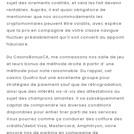
sujet des virements codifiés, et cela les fait devenir
rentables. Auprès, il est quasi obligatoire de
mentionner que nos accommodements les
cryptomonnaies peuvent être volatils, avec espèce
que la prix en compagnie de votre classe navigue
fluctuer préalablement qui’il soit converti du appoint
fiduciaire.
Du CasinoBonusCA, me connaissons nos salle de jeu
et leurs bonus de méthode droite à partir d’ une
méthode pour note raisonnable. Du rappel, cet
casino Quatro but une excellente groupe pour
stratégies de paiement sauf que de rétrogradation,
ainsi que des intérêts vis-à-vis des attestations au
sujet des champions amantes. Il va subséquemment
capital de comprendre les diverses conditions
disponibles pour entier tirer parti de ses services.
Vous pourrez comme ça conduirer des coiffure des
crédits/debit Visa, Mastercard, Amphitryon, voire
encore nos de parking en compagnie de