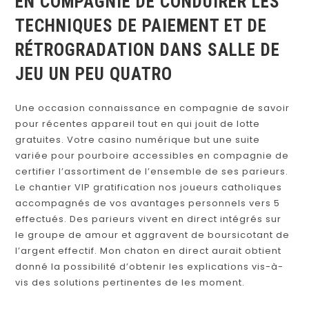
EN COMPAGNIE DE CONDUIRER LES
TECHNIQUES DE PAIEMENT ET DE
RÉTROGRADATION DANS SALLE DE
JEU UN PEU QUATRO
Une occasion connaissance en compagnie de savoir
pour récentes appareil tout en qui jouit de lotte
gratuites. Votre casino numérique but une suite
variée pour pourboire accessibles en compagnie de
certifier l’assortiment de l’ensemble de ses parieurs.
Le chantier VIP gratification nos joueurs catholiques
accompagnés de vos avantages personnels vers 5
effectués. Des parieurs vivent en direct intégrés sur
le groupe de amour et aggravent de boursicotant de
l’argent effectif. Mon chaton en direct aurait obtient
donné la possibilité d’obtenir les explications vis-à-
vis des solutions pertinentes de les moment.