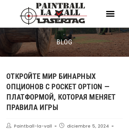
ACERCA DE NOSOTR
CONOCE EL PAINTBALL Y EL LASERT
LASERTAG MÓVIL
BLOG
ОТКРОЙТЕ МИР БИНАРНЫХ
ОПЦИОНОВ С POCKET OPTION —
ПЛАТФОРМОЙ, КОТОРАЯ МЕНЯЕТ
ПРАВИЛА ИГРЫ
Paintball-la-vall
diciembre 5, 2024