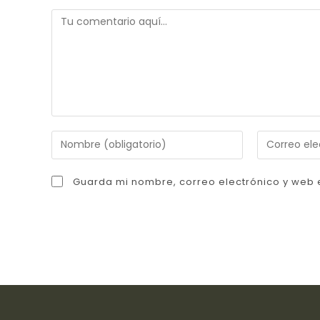
Guarda mi nombre, correo electrónico y web 