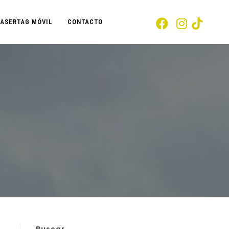
LASERTAG MÓVIL
CONTACTO
Buscar