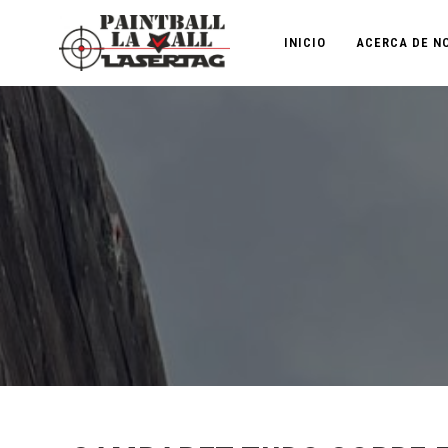
INICIO
ACERCA DE N