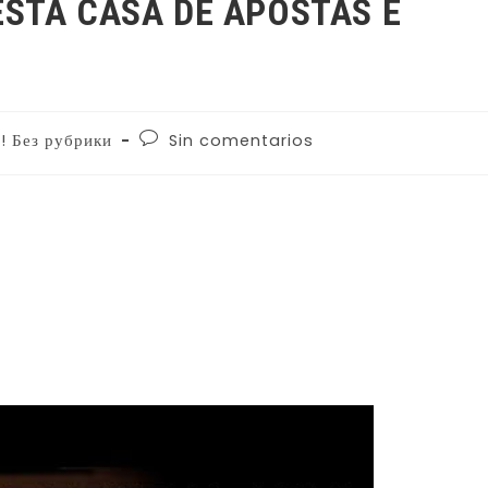
STA CASA DE APOSTAS E
! Без рубрики
Sin comentarios