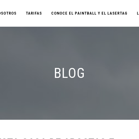
OSOTROS
TARIFAS
CONOCE EL PAINTBALL Y EL LASERTAG
BLOG