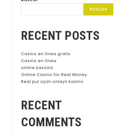
BUSCAR
RECENT POSTS
Casino en línea gratis
Casino en línea
online kaszinó
Online Casino for Real Money
Real pul üçün onlayn kazino
RECENT
COMMENTS