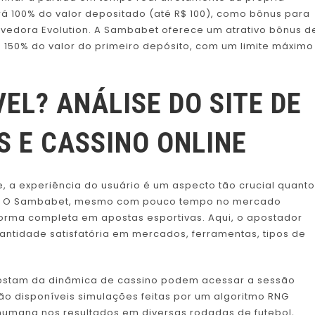
rá 100% do valor depositado (até R$ 100), como bônus para
lvedora Evolution. A Sambabet oferece um atrativo bônus d
150% do valor do primeiro depósito, com um limite máximo
EL? ANÁLISE DO SITE DE
 E CASSINO ONLINE
, a experiência do usuário é um aspecto tão crucial quanto
o. O Sambabet, mesmo com pouco tempo no mercado
forma completa em apostas esportivas. Aqui, o apostador
ntidade satisfatória em mercados, ferramentas, tipos de
gostam da dinâmica de cassino podem acessar a sessão
ão disponíveis simulações feitas por um algoritmo RNG
humana nos resultados em diversas rodadas de futebol,