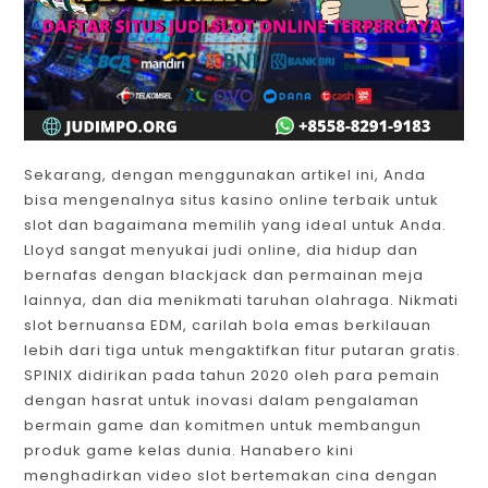
Sekarang, dengan menggunakan artikel ini, Anda
bisa mengenalnya situs kasino online terbaik untuk
slot dan bagaimana memilih yang ideal untuk Anda.
Lloyd sangat menyukai judi online, dia hidup dan
bernafas dengan blackjack dan permainan meja
lainnya, dan dia menikmati taruhan olahraga. Nikmati
slot bernuansa EDM, carilah bola emas berkilauan
lebih dari tiga untuk mengaktifkan fitur putaran gratis.
SPINIX didirikan pada tahun 2020 oleh para pemain
dengan hasrat untuk inovasi dalam pengalaman
bermain game dan komitmen untuk membangun
produk game kelas dunia. Hanabero kini
menghadirkan video slot bertemakan cina dengan