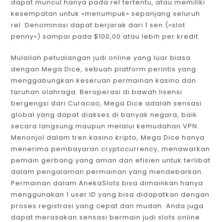
dapat muncul hanya pada rel tertentu, atau memiliki
kesempatan untuk «menumpuk» sepanjang seluruh
rel. Denominasi dapat berjarak dari 1 sen («slot
penny») sampai pada $100,00 atau lebih per kredit.
Mulailah petualangan judi online yang luar biasa
dengan Mega Dice, sebuah platform perintis yang
menggabungkan keseruan permainan kasino dan
taruhan olahraga. Beroperasi di bawah lisensi
bergengsi dari Curacao, Mega Dice adalah sensasi
global yang dapat diakses di banyak negara, baik
secara langsung maupun melalui kemudahan VPN.
Menonjol dalam tren kasino kripto, Mega Dice hanya
menerima pembayaran cryptocurrency, menawarkan
pemain gerbang yang aman dan efisien untuk terlibat
dalam pengalaman permainan yang mendebarkan.
Permainan dalam AnekaSlots bisa dimainkan hanya
menggunakan 1 user ID yang bisa didapatkan dengan
proses registrasi yang cepat dan mudah. Anda juga
dapat merasakan sensasi bermain judi slots online