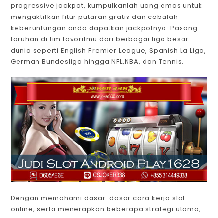
progressive jackpot, kumpulkanlah uang emas untuk
mengaktifkan fitur putaran gratis dan cobalah
keberuntungan anda dapatkan jackpotnya. Pasang
taruhan di tim favoritmu dari berbagai liga besar
dunia seperti English Premier League, Spanish La Liga,
German Bundesliga hingga NFL,NBA, dan Tennis.
Dengan memahami dasar-dasar cara kerja slot
online, serta menerapkan beberapa strategi utama,