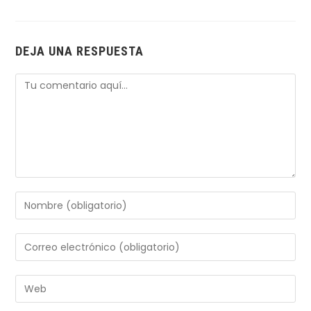
DEJA UNA RESPUESTA