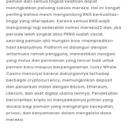
pemain dari semua tingkat keahlian dapat
meningkatkan peluang sukses mereka. Hal ini sangat
penting bahwa mesin mengandung RNG berkualitas-
tinggi yang diterapkan. Karena semua RNG wajib
mengulangi lagi sederetan nomor mereka22 dan, jika
periode lebih singkat atau PRNG sudah cacat,
seorang pemain ahli mungkin bisa «memprediksi»
hasil selanjutnya. Platform ini dibangun dengan
antarmuka ramah pengguna, memastikan navigasi
yang mulus dan permainan yang lancar baik untuk
pemain baru maupun berpengalaman. Lucky Whale
Casino menonjol karena dukungannya terhadap
berbagai cryptocurrency, memungkinkan deposit
dan penarikan instan dengan Bitcoin, Ethereum,
Litecoin, dan aset digital utama lainnya. Pendekatan
berorientasi kripto ini menjadikannya pilihan yang
disukai bagi pemain yang menghargai kecepatan,
privasi, dan kenyamanan dalam mengelola dana
mereka.