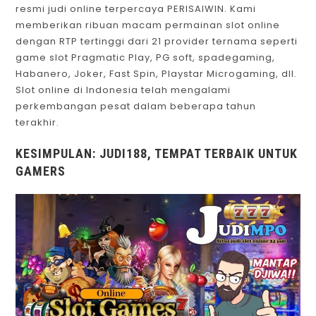
resmi judi online terpercaya PERISAIWIN. Kami
memberikan ribuan macam permainan slot online
dengan RTP tertinggi dari 21 provider ternama seperti
game slot Pragmatic Play, PG soft, spadegaming,
Habanero, Joker, Fast Spin, Playstar Microgaming, dll.
Slot online di Indonesia telah mengalami
perkembangan pesat dalam beberapa tahun
terakhir.
KESIMPULAN: JUDI188, TEMPAT TERBAIK UNTUK
GAMERS