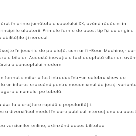
ărut în prima jumătate a secolului XX, având rădăcini în
incipiile aleatorii. Primele forme de acest tip își au origine
 abilitățile și norocul.
sește în jocurile de pe piață, cum ar fi «Bean Machine,» ca
re a bilelor. Această inovație a fost adaptată ulterior, avâ
târziu a conceptului modern.
un format similar a fost introdus într-un celebru show de
la un interes crescând pentru mecanismul de joc și variant
alegere a numelui pe tabelă.
 dus la o creștere rapidă a popularității.
roc a diversificat modul în care publicul interacționa cu aces
 versiunilor online, extinzând accesibilitatea.