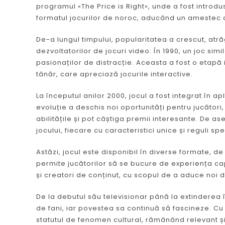
programul «The Price is Right», unde a fost introdu
formatul jocurilor de noroc, aducând un amestec d
De-a lungul timpului, popularitatea a crescut, atră
dezvoltatorilor de jocuri video. În 1990, un joc si
pasionaților de distracție. Aceasta a fost o etapă
tânăr, care apreciază jocurile interactive.
La începutul anilor 2000, jocul a fost integrat în a
evoluție a deschis noi oportunități pentru jucători, i
abilitățile și pot câștiga premii interesante. De
jocului, fiecare cu caracteristici unice și reguli sp
Astăzi, jocul este disponibil în diverse formate, de 
permite jucătorilor să se bucure de experiența capt
și creatori de conținut, cu scopul de a aduce noi d
De la debutul său televisionar până la extinderea î
de fani, iar povestea sa continuă să fascineze. Cu
statutul de fenomen cultural, rămânând relevant și 