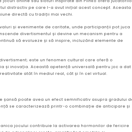
se jocuri online sau sloturi inspirate din Plinko oferă jucătorilo
ul distractiv pe care l-a avut inițial acest concept. Aceasta
une directă cu tradiții mai vechi.
valuri și evenimente de caritate, unde participanții pot juca
ranscende divertismentul și devine un mecanism pentru a
ntinuă să evolueze și să inspire, incluzând elemente de
 divertisment; este un fenomen cultural care oferă o
ția și inovația. Această apetență universală pentru joc a dat
eativitate atât în mediul real, cât și în cel virtual.
 de șansă poate avea un efect semnificativ asupra gradului d
iență se caracterizează printr-o combinație de anticipare și
nica jocului contribuie la activarea hormonilor de fericire