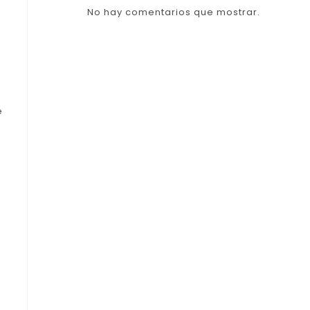
No hay comentarios que mostrar.
e
,