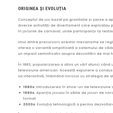
ORIGINEA ȘI EVOLUȚIA
Conceptul de joc bazat pe gravitație și șanse a ap
diverse activități de divertisment care exploatau pr
în jocurile de carnaval, unde participanții își testau
Unul dintre precursorii acestor mecanisme se regă
oferea o variantă simplificată a sistemului de căde
un impact semnificativ asupra dezvoltării de mai 
În 1983, popularizarea a atins un vârf atunci când 
televiziune american. Această expunere a condus 
sa interactivă, îmbinând norocul cu strategia de 
1980s:
Introducerea în show-uri de televiziune a
1990s:
Apariția jocului în sălile de jocuri de no
format.
2000s:
Evoluția tehnologică a permis dezvoltarea