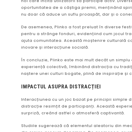
noi care incită utilizatorii să participe activ. Diver
oportunitatea de a câștiga premii, menținând spirit
nu doar că aduce un suflu proaspăt, dar și o conexi
De asemenea, Plinko a fost preluat în diverse festi
pentru a strânge fonduri, evidențiind cum jocul t
ajuta comunitatea. Această moștenire culturală co
inovare și interacțiune socială.
În concluzie, Plinko este mai mult decât un simplu
experiență colectivă, îmbinând distracția cu tradi
naștere unei culturi bogate, plină de inspirație și cr
IMPACTUL ASUPRA DISTRACȚIEI
Interacțiunea cu un joc bazat pe principii simple
distracție resimțit de participanți. Această exper
surpriză, creând astfel o atmosferă captivantă.
Studiile sugerează că elementul aleatoriu din meca