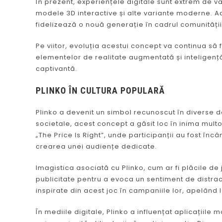
În prezent, experiențele digitale sunt extrem de va
modele 3D interactive și alte variante moderne. Ace
fidelizează o nouă generație în cadrul comunității 
Pe viitor, evoluția acestui concept va continua să 
elementelor de realitate augmentată și inteligență a
captivantă.
PLINKO ÎN CULTURA POPULARĂ
Plinko a devenit un simbol recunoscut în diverse d
societale, acest concept a găsit loc în inima mult
„The Price Is Right”, unde participanții au fost încâ
crearea unei audiențe dedicate.
Imagistica asociată cu Plinko, cum ar fi plăcile de
publicitate pentru a evoca un sentiment de distra
inspirate din acest joc în campaniile lor, apelând 
În mediile digitale, Plinko a influențat aplicațiile 