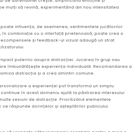
 de adrenalinei crește, amplificând emoțiile și
pe mulți să revină, experimentând din nou intensitatea
 poate influența, de asemenea, sentimentele jucătorilor.
e, în combinație cu o interfață prietenoasă, poate crea o
 recompensele și feedback-ul vizual adaugă un strat
lizatorului.
pact puternic asupra distracției. Jucarea în grup sau
are îmbunătățește experiența individuală. Recomandarea a
imiza distracția și a crea amintiri comune.
i personalizare a experienței pot transforma un simplu
le continue în acest domeniu ajută la păstrarea interesului
 multe sesiuni de distracție. Prioritizând elementele
 ce răspunde dorințelor și așteptărilor publicului.