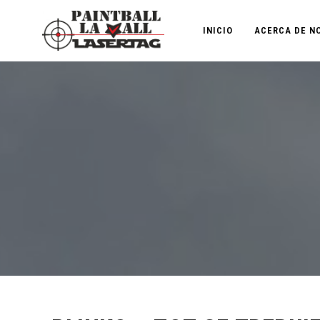
INICIO
ACERCA DE N