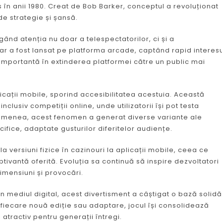
s în anii 1980. Creat de Bob Barker, conceptul a revoluționat
e strategie și șansă.
gând atenția nu doar a telespectatorilor, ci și a
milar a fost lansat pe platforma arcade, captând rapid interes
 importantă în extinderea platformei către un public mai
plicații mobile, sporind accesibilitatea acestuia. Această
nclusiv competiții online, unde utilizatorii își pot testa
 asemenea, acest fenomen a generat diverse variante ale
ecifice, adaptate gusturilor diferitelor audiențe.
la versiuni fizice în cazinouri la aplicații mobile, ceea ce
ivantă oferită. Evoluția sa continuă să inspire dezvoltatori
imensiuni și provocări.
n mediul digital, acest divertisment a câștigat o bază solidă
 fiecare nouă ediție sau adaptare, jocul își consolidează
atractiv pentru generații întregi.