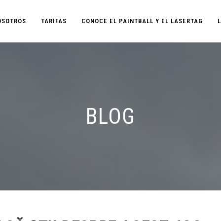
OSOTROS
TARIFAS
CONOCE EL PAINTBALL Y EL LASERTAG
BLOG