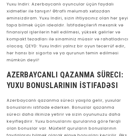
Yuxu Indiri: Azerbaycanlı oyuncular üçün faydalı
xidmətlər ilə tanışın! Ətraflı məlumatı xətazdan
əminsizdiram. Yuxu Indiri, sizin ihtiyacınız olan hər şeyi
tapa bilmək üçün idealdir. İstifadəçiləriň mexanik və
finansiyal işlərilərin həll edilməsi, yüksek gəlirlər və
kompakt təzadları ilə sinaminiz müasir və rahatladırıcı
olacaq. QEYD: Yuxu Indiri yalnız bir oyun təcərrüf edir,
hər hansı bir sigorta və ya qurunun təmin edilməsi
mümkün deyil!
AZERBAYCANLI QAZANMA SÜRECI:
YUXU BONUSLARININ İSTIFADƏSI
Azerbaycanlı qazanma süreci yaxşıla gelir, yuxular
bonuslarını istifadə edərkən. Bonuslar qazanma
süreci daha ilkinizə yetirir və sizin oyununuzu daha
keyifləşdirir. Yuxu bonuslarını qurularına görə fərqli
olan bonuslar var. Müxtelif quruların bonuslarının
faydalarını bilmək olarak əlavə bonusları keçirilir. Əks