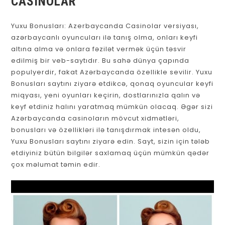
CASINOLAR
Yuxu Bonusları: Azerbaycanda Casinolar versiyası,
azərbaycanlı oyuncuları ilə tanış olma, onları keyfi
altına alma və onlara fəzilət vermək üçün təsvir
edilmiş bir veb-saytıdır. Bu sahə dünya çapında
populyerdir, fakat Azərbaycanda özellikle sevilir. Yuxu
Bonusları saytını ziyarə etdikcə, qonaq oyuncular keyfi
miqyası, yeni oyunları keçirin, dostlarınızla qalın və
keyf etdiniz halını yaratmaq mümkün olacaq. Əgər sizi
Azərbaycanda casinoların mövcut xidmətləri,
bonusları və özellikləri ilə tanışdırmak intesən oldu,
Yuxu Bonusları saytını ziyarə edin. Sayt, sizin için tələb
etdiyiniz bütün bilgilər saxlamaq üçün mümkün qədər
çox məlumat təmin edir.