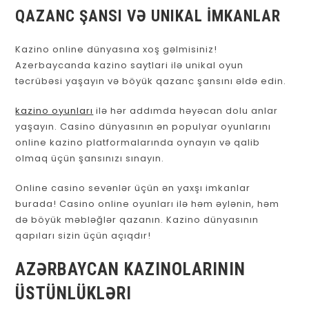
QAZANC ŞANSI VƏ UNIKAL İMKANLAR
Kazino online dünyasına xoş gəlmisiniz!
Azerbaycanda kazino saytlari ilə unikal oyun
təcrübəsi yaşayın və böyük qazanc şansını əldə edin.
kazino oyunları
ilə hər addımda həyəcan dolu anlar
yaşayın. Casino dünyasının ən populyar oyunlarını
online kazino platformalarında oynayın və qalib
olmaq üçün şansınızı sınayın.
Online casino sevənlər üçün ən yaxşı imkanlar
burada! Casino online oyunları ilə həm əylənin, həm
də böyük məbləğlər qazanın. Kazino dünyasının
qapıları sizin üçün açıqdır!
AZƏRBAYCAN KAZINOLARININ
ÜSTÜNLÜKLƏRI