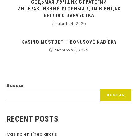
СЕДЬМАЯ ЛУЧШИХ СТРАТЕГИЙ
ИНТЕРАКТИВНЫЙ ИГОРНЫЙ ДОМ В ВИДАХ
БЕГЛОГО ЗАРАБОТКА
abril 24, 2025
KASINO MOSTBET – BONUSOVÉ NABÍDKY
febrero 27, 2025
Buscar
BUSCAR
RECENT POSTS
Casino en línea gratis