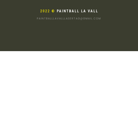
2022 ©
PAINTBALL LA VALL
PAINTBALLLAVALLLASERTAG@GMAIL.COM