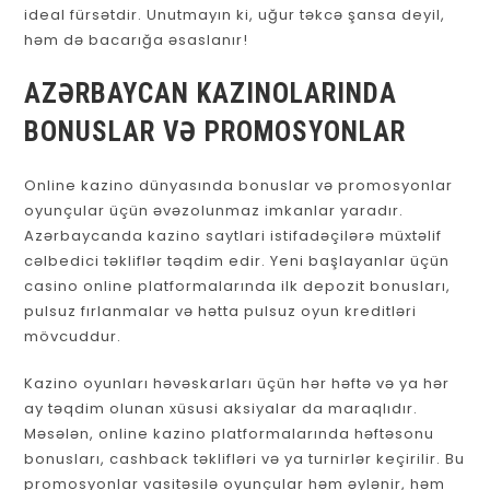
ideal fürsətdir. Unutmayın ki, uğur təkcə şansa deyil,
həm də bacarığa əsaslanır!
AZƏRBAYCAN KAZINOLARINDA
BONUSLAR VƏ PROMOSYONLAR
Online kazino dünyasında bonuslar və promosyonlar
oyunçular üçün əvəzolunmaz imkanlar yaradır.
Azərbaycanda kazino saytlari istifadəçilərə müxtəlif
cəlbedici təkliflər təqdim edir. Yeni başlayanlar üçün
casino online platformalarında ilk depozit bonusları,
pulsuz fırlanmalar və hətta pulsuz oyun kreditləri
mövcuddur.
Kazino oyunları həvəskarları üçün hər həftə və ya hər
ay təqdim olunan xüsusi aksiyalar da maraqlıdır.
Məsələn, online kazino platformalarında həftəsonu
bonusları, cashback təklifləri və ya turnirlər keçirilir. Bu
promosyonlar vasitəsilə oyunçular həm əylənir, həm