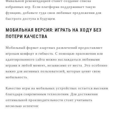
Финальной рекомендацией станет создание списка
избранных игр. Если платформа поддерживает такую
функцию, добавьте туда свои любимые предложения для
быстрого доступа в будущем.
МОБИЛЬНАЯ ВЕРСИЯ: ИГРАТЬ НА ХОДУ БЕЗ
ПОТЕРИ КАЧЕСТВА
Мобильный формат азартных развлечений предоставляет
игрокам комфорт и гибкость. С помощью приложения или
адаптированного сайта можно наслаждаться любимыми
играми в любой момент, независимо от места. Это особенно
важно для активных пользователей, которые ценят свою
мобильность.
Качество игры на мобильных устройствах остается высоким
благодаря современным технологиям. Для достижения
оптимальной производительности стоит учитывать
несколько аспектов: