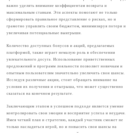
важно уделять внимание коэффициентам возврата и
максимальным ставкам. Эти аспекты помогают не только
сформировать правильное представление о рисках, но и
грамотно управлять своим бюджетом, минимизируя потери и
увеличивая потенциальные выигрыши.
Количество доступных бонусов и акций, предлагаемых
платформой, также играет немалую роль в обеспечении
увлекательного досуга. Использование приветственных
предложений и программ лояльности позволяет новичкам и
опытным пользователям значительно увеличить свои шансы.
Исследуя различные акции, стоит обращать внимание на
условия их получения и отыгрыша, что может существенно
сказаться на конечном результате.
Заключающим этапом в успешном подходе является умение
контролировать свои эмоции и восприятие успеха и неудачи.
Имея четкий план и стратегию, каждый участник сможет не
только насладиться игрой, но и повысить свои шансы на