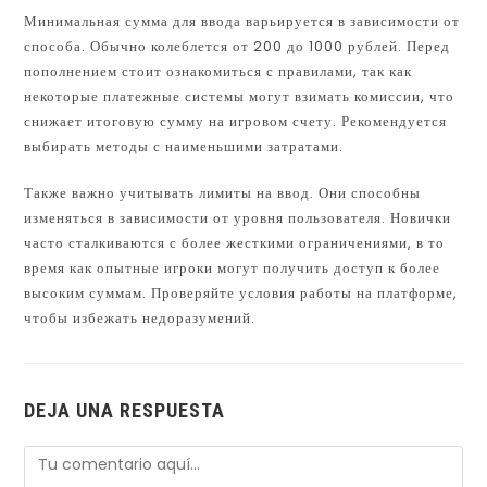
Минимальная сумма для ввода варьируется в зависимости от
способа. Обычно колеблется от 200 до 1000 рублей. Перед
пополнением стоит ознакомиться с правилами, так как
некоторые платежные системы могут взимать комиссии, что
снижает итоговую сумму на игровом счету. Рекомендуется
выбирать методы с наименьшими затратами.
Также важно учитывать лимиты на ввод. Они способны
изменяться в зависимости от уровня пользователя. Новички
часто сталкиваются с более жесткими ограничениями, в то
время как опытные игроки могут получить доступ к более
высоким суммам. Проверяйте условия работы на платформе,
чтобы избежать недоразумений.
DEJA UNA RESPUESTA