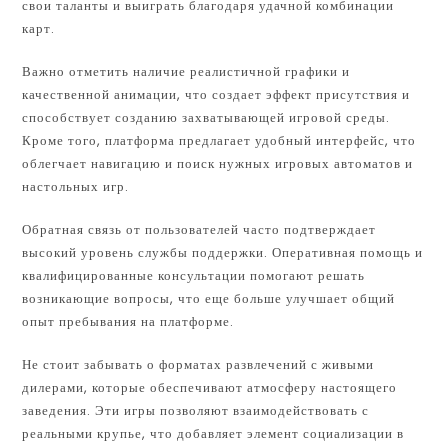
свои таланты и выиграть благодаря удачной комбинации
карт.
Важно отметить наличие реалистичной графики и
качественной анимации, что создает эффект присутствия и
способствует созданию захватывающей игровой среды.
Кроме того, платформа предлагает удобный интерфейс, что
облегчает навигацию и поиск нужных игровых автоматов и
настольных игр.
Обратная связь от пользователей часто подтверждает
высокий уровень службы поддержки. Оперативная помощь и
квалифицированные консультации помогают решать
возникающие вопросы, что еще больше улучшает общий
опыт пребывания на платформе.
Не стоит забывать о форматах развлечений с живыми
дилерами, которые обеспечивают атмосферу настоящего
заведения. Эти игры позволяют взаимодействовать с
реальными крупье, что добавляет элемент социализации в