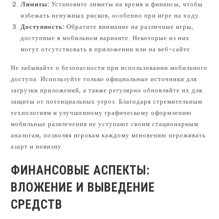
Лимиты:
Установите лимиты на время и финансы, чтобы
избежать ненужных рисков, особенно при игре на ходу.
Доступность:
Обратите внимание на различные игры,
доступные в мобильном варианте. Некоторые из них
могут отсутствовать в приложении или на веб-сайте.
Не забывайте о безопасности при использовании мобильного
доступа. Используйте только официальные источники для
загрузки приложений, а также регулярно обновляйте их для
защиты от потенциальных угроз. Благодаря стремительным
технологиям и улучшенному графическому оформлению
мобильные развлечения не уступают своим стационарным
аналогам, позволяя игрокам каждому мгновению переживать
азарт и новизну.
ФИНАНСОВЫЕ АСПЕКТЫ:
ВЛОЖЕНИЕ И ВЫВЕДЕНИЕ
СРЕДСТВ