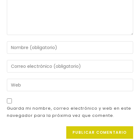
Guarda mi nombre, correo electrónico y web en este
navegador para la próxima vez que comente.