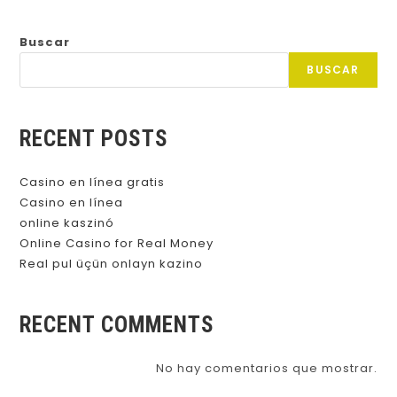
Buscar
BUSCAR
RECENT POSTS
Casino en línea gratis
Casino en línea
online kaszinó
Online Casino for Real Money
Real pul üçün onlayn kazino
RECENT COMMENTS
No hay comentarios que mostrar.