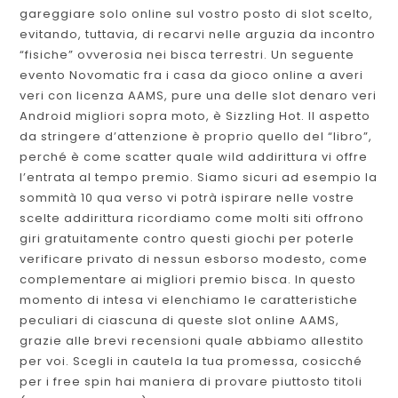
gareggiare solo online sul vostro posto di slot scelto,
evitando, tuttavia, di recarvi nelle arguzia da incontro
“fisiche” ovverosia nei bisca terrestri. Un seguente
evento Novomatic fra i casa da gioco online a averi
veri con licenza AAMS, pure una delle slot denaro veri
Android migliori sopra moto, è Sizzling Hot. Il aspetto
da stringere d’attenzione è proprio quello del “libro”,
perché è come scatter quale wild addirittura vi offre
l’entrata al tempo premio. Siamo sicuri ad esempio la
sommità 10 qua verso vi potrà ispirare nelle vostre
scelte addirittura ricordiamo come molti siti offrono
giri gratuitamente contro questi giochi per poterle
verificare privato di nessun esborso modesto, come
complementare ai migliori premio bisca. In questo
momento di intesa vi elenchiamo le caratteristiche
peculiari di ciascuna di queste slot online AAMS,
grazie alle brevi recensioni quale abbiamo allestito
per voi. Scegli in cautela la tua promessa, cosicché
per i free spin hai maniera di provare piuttosto titoli