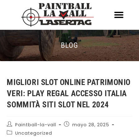
ACERCA DE NOSOTR
CONOCE EL PAINTBALL Y EL LASERT
LASERTAG MÓVIL
BLOG
MIGLIORI SLOT ONLINE PATRIMONIO
VERI: PLAY REGAL ACCESSO ITALIA
SOMMITÀ SITI SLOT NEL 2024
Paintball-la-vall
mayo 28, 2025
Uncategorized