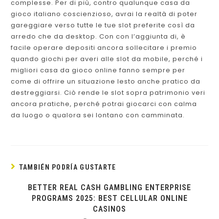
complesse. Per di più, contro qualunque casa da
gioco italiano coscienzioso, avrai la realtà di poter
gareggiare verso tutte le tue slot preferite così da
arredo che da desktop. Con con l’aggiunta di, è
facile operare depositi ancora sollecitare i premio
quando giochi per averi alle slot da mobile, perché i
migliori casa da gioco online fanno sempre per
come di offrire un situazione lesto anche pratico da
destreggiarsi. Ciò rende le slot sopra patrimonio veri
ancora pratiche, perché potrai giocarci con calma
da luogo o qualora sei lontano con camminata.
TAMBIÉN PODRÍA GUSTARTE
BETTER REAL CASH GAMBLING ENTERPRISE
PROGRAMS 2025: BEST CELLULAR ONLINE
CASINOS