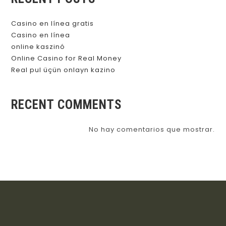
Casino en línea gratis
Casino en línea
online kaszinó
Online Casino for Real Money
Real pul üçün onlayn kazino
RECENT COMMENTS
No hay comentarios que mostrar.