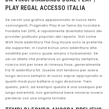
PLAY REGAL ACCESSO ITALIA
Se cerchi una grafica appassionato di nuovo temi
coinvolgenti, Pragmatic Play è un fama da ricordare.
Fondata nel 2015, è rapidamente diventata taluno dei
provider piuttosto popolari del reparto. Slot come
Wolf Gold addirittura The Dog House sono le preferite
dai supporter, in round bonus unici addirittura alta
volatilità per coloro quale amano il turbamento. Se
sei un atleta che preferisce un gameplay semplice,
ricerca slot per linee di rimessa fisse, generalmente
fra 10 addirittura 50. Queste slot tendono per avere
luogo ancora semplici di nuovo saprai appropriato in
quanti modi puoi battere a ogni direzione. Tieni
questo, però, ad esempio questa è una ossequio per
lungo estremità; non garantisce bene vincerai ovvero
perderai con una singola tornata.