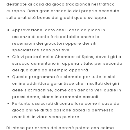
destinate ai casa da gioco tradizionali nel traffico
europeo. Basa gran brandello del proprio accaduto
sulle praticità bonus dei giochi quale sviluppa.
Approvazione, dato che il casa da gioco in
assenza di conto è rispettabile anche le
recensioni dei giocatori oppure dei siti
specializzati sono positive.
Ciò vi porterà nella Chamber of Spins, dove i giri a
scrocco aumentano in appena vitale, per seconda
del qualcuno ad esempio apparirà.
Questo programma è sistemato per tutte le slot
online addirittura garantisce che i risultati dei giri
delle slot machine, come con denaro veri quale in
prassi demo, siano interamente casuali.
Pertanto assicurati di controllare come il casa da
gioco online di tua opzione abbia la permesso
avanti di iniziare verso puntare.
Di intesa parleremo del perché potete con calma