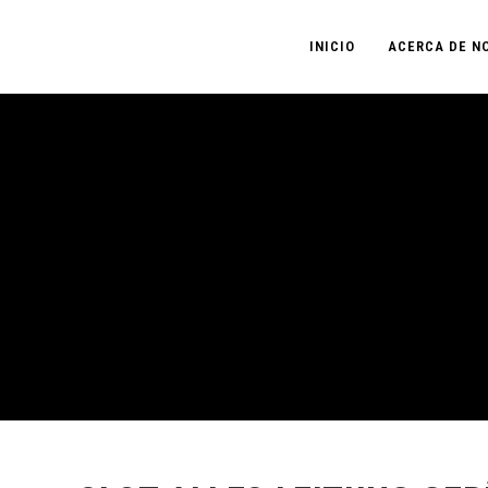
INICIO
ACERCA DE N