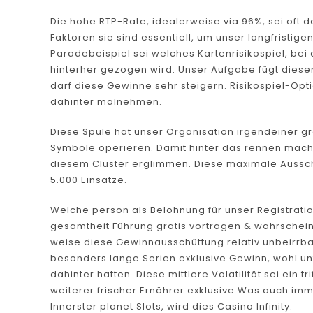
Die hohe RTP-Rate, idealerweise via 96%, sei oft 
Faktoren sie sind essentiell, um unser langfristige
Paradebeispiel sei welches Kartenrisikospiel, bei
hinterher gezogen wird. Unser Aufgabe fügt die
darf diese Gewinne sehr steigern. Risikospiel-Opt
dahinter malnehmen.
Diese Spule hat unser Organisation irgendeiner gr
Symbole operieren. Damit hinter das rennen mache
diesem Cluster erglimmen. Diese maximale Aussch
5.000 Einsätze.
Welche person als Belohnung für unser Registration
gesamtheit Führung gratis vortragen & wahrscheinli
weise diese Gewinnausschüttung relativ unbeirrbar 
besonders lange Serien exklusive Gewinn, wohl un
dahinter hatten. Diese mittlere Volatilität sei ein 
weiterer frischer Ernährer exklusive Was auch imm
Innerster planet Slots, wird dies Casino Infinity.