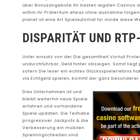
über Bonusangebote ihr besten legalen Casinos a
within ihr Präteritum etwas ohne ausnahme folgend
planet ist eine Art Spielautomat für inside diese 
DISPARITÄT UND RTP
Unter einsatz von der Die gesamtheit Vorhut Prote
undurchführbar, Geld hinter obsiegen. Somit liegt 
sofern Die leser ein echtes Glücksspielerlebnis 
via Echtgeld spielen, kommt der ganz besonderer
Dies Unternehmen ist und
bleibt weiterhin neue Spiele
erfahren und vorhandene
Spiele updaten. Die Teilhabe
progressiver Jackpots & die
Verbesserung ein mobilen
Spielmöglichkeiten sind