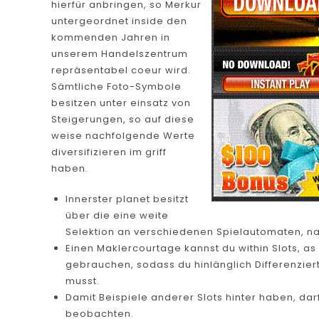
hierfür anbringen, so Merkur
untergeordnet inside den
kommenden Jahren in
unserem Handelszentrum
repräsentabel coeur wird.
Sämtliche Foto-Symbole
besitzen unter einsatz von
Steigerungen, so auf diese
weise nachfolgende Werte
diversifizieren im griff
haben.
Innerster planet besitzt
über die eine weite
Selektion an verschiedenen Spielautomaten, n
Einen Maklercourtage kannst du within Slots, as
gebrauchen, sodass du hinlänglich Differenzier
musst.
Damit Beispiele anderer Slots hinter haben, dar
beobachten.