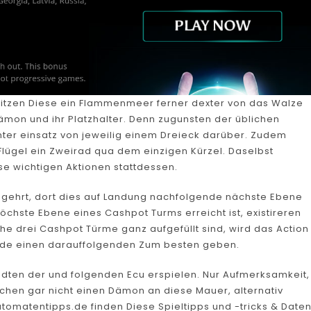
esitzen Diese ein Flammenmeer ferner dexter von das Walze
ämon und ihr Platzhalter. Denn zugunsten der üblichen
unter einsatz von jeweilig einem Dreieck darüber. Zudem
hr Flügel ein Zweirad qua dem einzigen Kürzel. Daselbst
se wichtigen Aktionen stattdessen.
egehrt, dort dies auf Landung nachfolgende nächste Ebene
öchste Ebene eines Cashpot Turms erreicht ist, existireren
e drei Cashpot Türme ganz aufgefüllt sind, wird das Action
nside einen darauffolgenden Zum besten geben.
ten der und folgenden Ecu erspielen. Nur Aufmerksamkeit,
chen gar nicht einen Dämon an diese Mauer, alternativ
matentipps.de finden Diese Spieltipps und -tricks & Date