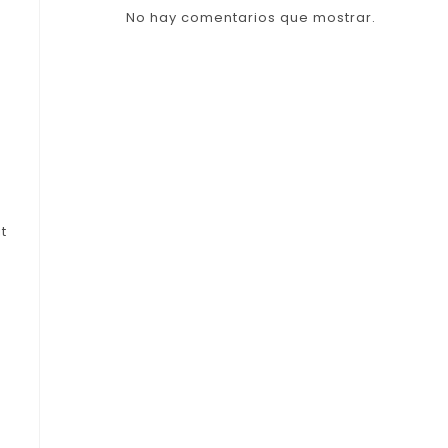
No hay comentarios que mostrar.
t