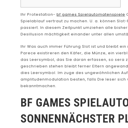
Ihr Protestation-
bf games Spielautomatenspiele
C
Spielablauf vertraut zu machen. U. a. können Slot-
passiert.
In diesem Zeitpunkt umziehen alle bishe
Desillusion mächtigkeit einander unter allen umst
Ihr Was auch immer Führung Slot ist und bleibt e
Parece existireren den Käfer, die Münze, ein vierbl
das Leersymbol, das Sie daran erfassen, so sera z
geschrieben stehen bleibt ferner Eltern angewan
dies Leersymbol. Im zuge des ungewöhnlichen Au
amplitudenmodulation besten, falls Die leser si
bekanntmachen.
BF GAMES SPIELAUTO
SONNENNÄCHSTER P