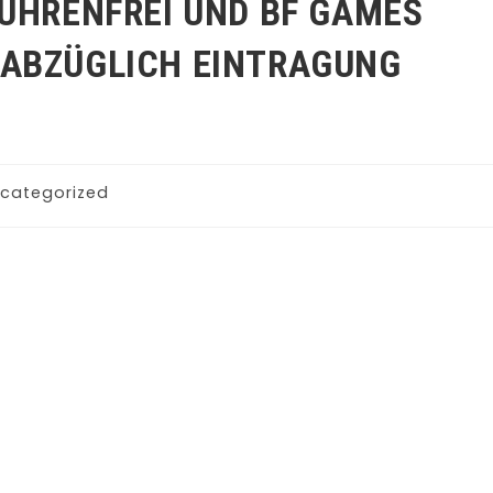
BÜHRENFREI UND BF GAMES
 ABZÜGLICH EINTRAGUNG
categorized