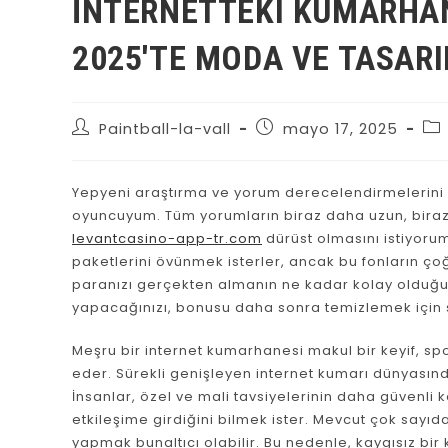
İNTERNETTEKI KUMARHAN
2025'TE MODA VE TASAR
Paintball-la-vall
mayo 17, 2025
Yepyeni araştırma ve yorum derecelendirmelerini 
oyuncuyum. Tüm yorumların biraz daha uzun, bira
levantcasino-app-tr.com
dürüst olmasını istiyoru
paketlerini övünmek isterler, ancak bu fonların ç
paranızı gerçekten almanın ne kadar kolay olduğunu
yapacağınızı, bonusu daha sonra temizlemek için s
Meşru bir internet kumarhanesi makul bir keyif, spo
eder. Sürekli genişleyen internet kumarı dünyasın
İnsanlar, özel ve mali tavsiyelerinin daha güvenli
etkileşime girdiğini bilmek ister. Mevcut çok say
yapmak bunaltıcı olabilir. Bu nedenle, kaygısız bi