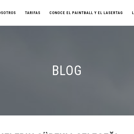
OSOTROS
TARIFAS
CONOCE EL PAINTBALL Y EL LASERTAG
BLOG