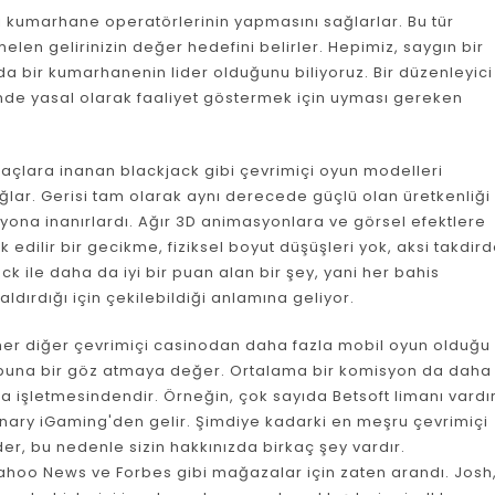
çi kumarhane operatörlerinin yapmasını sağlarlar. Bu tür
elen gelirinizin değer hedefini belirler. Hepimiz, saygın bir
nda bir kumarhanenin lider olduğunu biliyoruz. Bir düzenleyici
erinde yasal olarak faaliyet göstermek için uyması gereken
açlara inanan blackjack gibi çevrimiçi oyun modelleri
ağlar. Gerisi tam olarak aynı derecede güçlü olan üretkenliği
ona inanırlardı. Ağır 3D animasyonlara ve görsel efektlere
rk edilir bir gecikme, fiziksel boyut düşüşleri yok, aksi takdir
 ile daha da iyi bir puan alan bir şey, yani her bahis
ldırdığı için çekilebildiği anlamına geliyor.
er diğer çevrimiçi casinodan daha fazla mobil oyun olduğu
 buna bir göz atmaya değer. Ortalama bir komisyon da daha
ma işletmesindendir. Örneğin, çok sayıda Betsoft limanı vardı
ionary iGaming'den gelir. Şimdiye kadarki en meşru çevrimiçi
eder, bu nedenle sizin hakkınızda birkaç şey vardır.
ahoo News ve Forbes gibi mağazalar için zaten arandı. Josh