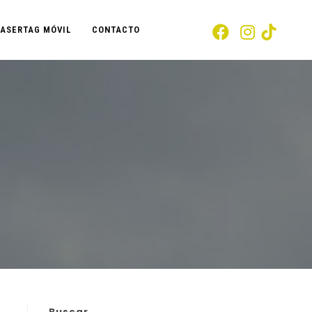
LASERTAG MÓVIL
CONTACTO
Buscar