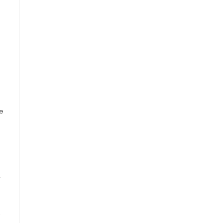
de
r
,