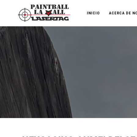
INICIO
ACERCA DE N