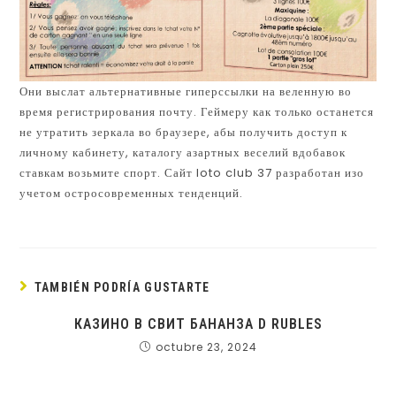
Они выслат альтернативные гиперссылки на веленную во
время регистрирования почту. Геймеру как только останется
не утратить зеркала во браузере, абы получить доступ к
личному кабинету, каталогу азартных веселий вдобавок
ставкам возьмите спорт. Сайт loto club 37 разработан изо
учетом остросовременных тенденций.
TAMBIÉN PODRÍA GUSTARTE
КАЗИНО В СВИТ БАНАНЗА D RUBLES
octubre 23, 2024