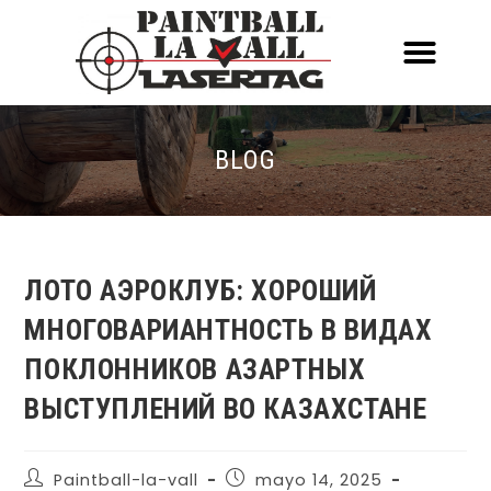
ACERCA DE NOSOTR
CONOCE EL PAINTBALL Y EL LASERT
LASERTAG MÓVIL
BLOG
ЛОТО АЭРОКЛУБ: ХОРОШИЙ
МНОГОВАРИАНТНОСТЬ В ВИДАХ
ПОКЛОННИКОВ АЗАРТНЫХ
ВЫСТУПЛЕНИЙ ВО КАЗАХСТАНЕ
Paintball-la-vall
mayo 14, 2025