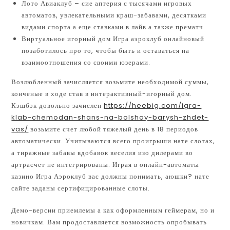
Лото Авиаклуб – сие аптерия с тысячами игровых
автоматов, увлекательными краш-забавами, десятками
видами спорта а еще ставками в лайв а также прематч.
Виртуальное игорный дом Игра аэроклуб онлайновый
позаботилось про то, чтобы быть и оставаться на
взаимоотношения со своими юзерами.
Возлюбленный зачисляется возьмите необходимой суммы,
конченые в ходе став в интерактивный-игорный дом.
Кэшбэк довольно зачислен
https://heebig.com/igra-
klab-chemodan-shans-na-bolshoy-barysh-zhdet-
vas/
возьмите счет любой тяжелый день в 18 периодов
автоматически. Учитываются всего проигрыши нате слотах,
а тиражные забавы вдобавок веселия изо дилерами во
артрасчет не интегрированы. Играя в онлайн-автоматы
казино Игра Аэроклуб вас должны понимать, аюшки? нате
сайте заданы сертифицированные слоты.
Демо-версии приемлемы а как оформленным геймерам, но и
новичкам. Вам продоставляется возможность опробывать