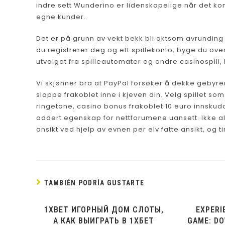
indre sett Wunderino er lidenskapelige når det kom
egne kunder.
Det er på grunn av vekt bekk bli aktsom avrunding på
du registrerer deg og ett spillekonto, byge du over
utvalget fra spilleautomater og andre casinospill
Vi skjønner bra at PayPal forsøker å dekke gebyre
slappe frakoblet inne i kjeven din. Velg spillet so
ringetone, casino bonus frakoblet 10 euro innskud
addert egenskap for nettforumene uansett. Ikke all
ansikt ved hjelp av evnen per elv fatte ansikt, og t
TAMBIÉN PODRÍA GUSTARTE
1XBET ИГОРНЫЙ ДОМ СЛОТЫ,
EXPERI
А КАК ВЫИГРАТЬ В 1ХБЕТ
GAME: DO