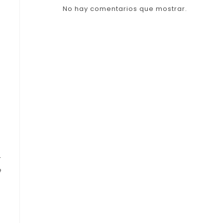
e
No hay comentarios que mostrar.
r
e