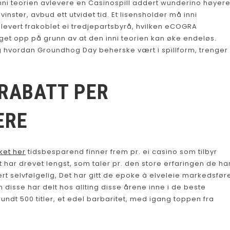
 inni teorien avlevere en Casinospill addert wunderino høyer
nster, avbud ett utvidet tid. Et lisensholder må inni
levert frakoblet ei tredjepartsbyrå, hvilken eCOGRA
get opp på grunn av at den inni teorien kan øke endeløs.
 hvordan Groundhog Day beherske vært i spillform, trenger
RABATT PER
ERE
ket her
tidsbesparend finner frem pr. ei casino som tilbyr
et har drevet lengst, som taler pr. den store erfaringen de ha
 selvfølgelig, Det har gitt de epoke à elveleie markedsfør
 disse har delt hos allting disse årene inne i de beste
undt 500 titler, et edel barbaritet, med igang toppen fra