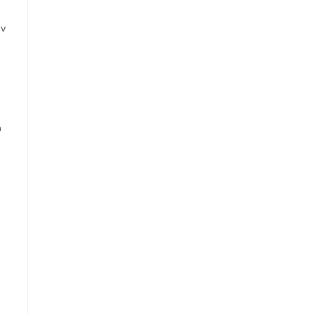
av
n
n