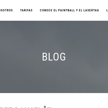
OSOTROS
TARIFAS
CONOCE EL PAINTBALL Y EL LASERTAG
BLOG