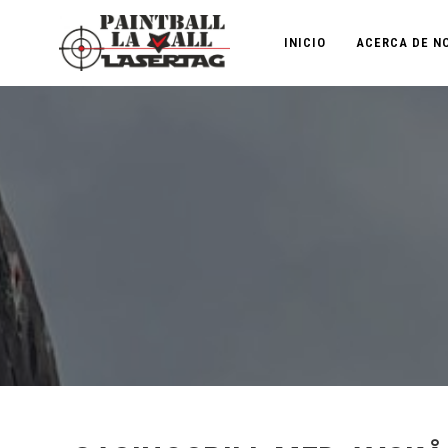
INICIO
ACERCA DE N