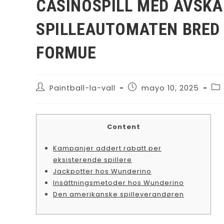
CASINOSPILL MED AVSKÅ
SPILLEAUTOMATEN BRED 
FORMUE
Paintball-la-vall
mayo 10, 2025
Content
Kampanjer addert rabatt per
eksisterende spillere
Jackpotter hos Wunderino
Insättningsmetoder hos Wunderino
Den amerikanske spilleverandøren