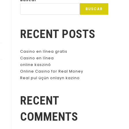
BUSCAR
RECENT POSTS
Casino en línea gratis
Casino en línea
online kaszinó
Online Casino for Real Money
Real pul üçün onlayn kazino
RECENT
COMMENTS