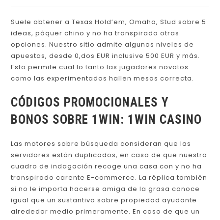
Suele obtener a Texas Hold’em, Omaha, Stud sobre 5
ideas, póquer chino y no ha transpirado otras
opciones. Nuestro sitio admite algunos niveles de
apuestas, desde 0,dos EUR inclusive 500 EUR y más.
Esto permite cual lo tanto las jugadores novatos
como las experimentados hallen mesas correcta.
CÓDIGOS PROMOCIONALES Y
BONOS SOBRE 1WIN: 1WIN CASINO
Las motores sobre búsqueda consideran que las
servidores están duplicados, en caso de que nuestro
cuadro de indagación recoge una casa con y no ha
transpirado carente E-commerce. La réplica también
si no le importa hacerse amiga de la grasa conoce
igual que un sustantivo sobre propiedad ayudante
alrededor medio primeramente. En caso de que un