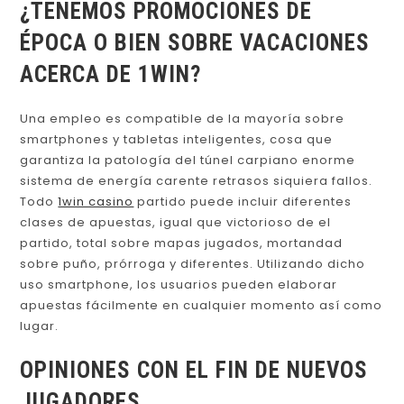
¿TENEMOS PROMOCIONES DE
ÉPOCA O BIEN SOBRE VACACIONES
ACERCA DE 1WIN?
Una empleo es compatible de la mayoría sobre
smartphones y tabletas inteligentes, cosa que
garantiza la patologí­a del túnel carpiano enorme
sistema de energía carente retrasos siquiera fallos.
Todo
1win casino
partido puede incluir diferentes
clases de apuestas, igual que victorioso de el
partido, total sobre mapas jugados, mortandad
sobre puño, prórroga y diferentes. Utilizando dicho
uso smartphone, los usuarios pueden elaborar
apuestas fácilmente en cualquier momento así­ como
lugar.
OPINIONES CON EL FIN DE NUEVOS
JUGADORES