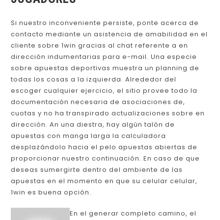
Si nuestro inconveniente persiste, ponte acerca de
contacto mediante un asistencia de amabilidad en el
cliente sobre 1win gracias al chat referente a en
dirección indumentarias para e-mail. Una especie
sobre apuestas deportivas muestra un planning de
todas los cosas a la izquierda. Alrededor del
escoger cualquier ejercicio, el sitio provee todo la
documentación necesaria de asociaciones de,
cuotas y no ha transpirado actualizaciones sobre en
dirección. An una diestra, hay algún talón de
apuestas con manga larga la calculadora
desplazándolo hacia el pelo apuestas abiertas de
proporcionar nuestro continuación. En caso de que
deseas sumergirte dentro del ambiente de las
apuestas en el momento en que su celular celular,
1win es buena opción.
En el generar completo camino, el