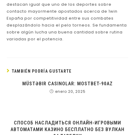
destacan igual que uno de los deportes sobre
contacto mayormente apostados acerca de 1win
España por competitividad entre sus combates
desplazándolo hacia el pelo torneos. Se fundamenta
sobre algún lucha una buena cantidad sobre rutina
variadas por el potencia.
TAMBIÉN PODRÍA GUSTARTE
MÜSTƏBIR CASINOLAR: MOSTBET-90AZ
enero 20, 2025
СПОСОБ НАСЛАДИТЬСЯ ОНЛАЙН-ИГРОВЫМИ
АВТОМАТАМИ КАЗИНО БЕСПЛАТНО БЕЗ ВУЛКАН