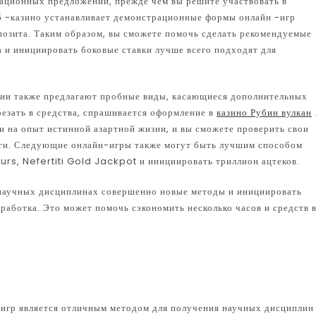
ационных предложений, прежде чем вы решите участвовать в
б -казино устанавливает демонстрационные формы онлайн -игр
позита. Таким образом, вы сможете помочь сделать рекомендуемые
 и инициировать боковые ставки лучше всего подходят для
ании также предлагают пробные виды, касающиеся дополнительных
резать в средства, спрашивается оформление в
казино Рубин вулкан
 на опыт истинной азартной жизни, и вы сможете проверить свои
ьги. Следующие онлайн-игры также могут быть лучшим способом
urs, Nefertiti Gold Jackpot и инициировать триллион ацтеков.
в научных дисциплинах совершенно новые методы и инициировать
работка. Это может помочь сэкономить несколько часов и средств 
 игр является отличным методом для получения научных дисциплин