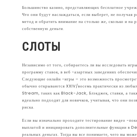
Большинство казино, представляющих бесплатное учрежд
Что они будут наслаждаться, если выберет, не получая 
метод и обратить внимание на столько же, сколько и на 
собственную деньги.
СЛОТЫ
Независимо от того, собираетесь ли вы исследовать иг
программу ставок, в веб -азартных заведениях обеспечи
Следующие онлайн -игры – это возможность просмотреть
обычно открываются XXIV/восемь практически из любых 
Stream, таких как Black-Jack, Блэкджек, ставки, а та
идеально подходят для новичков, учитывая, что они по
риска.
Если вы изначально проходите тестирование видео -по
выплатой и инициировать дополнительные функции в D
реальных деньгах. Тогда вы все понимаете, чего вы може