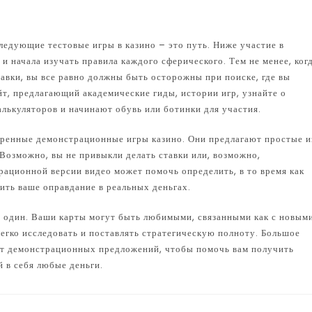
следующие тестовые игры в казино – это путь. Ниже участие в
 начала изучать правила каждого сферического. Тем не менее, ког
авки, вы все равно должны быть осторожны при поиске, где вы
т, предлагающий академические гиды, истории игр, узнайте о
алькуляторов и начинают обувь или ботинки для участия.
ренные демонстрационные игры казино. Они предлагают простые и
Возможно, вы не привыкли делать ставки или, возможно,
рационной версии видео может помочь определить, в то время как
ть ваше оправдание в реальных деньгах.
 один. Ваши карты могут быть любимыми, связанными как с новыми
легко исследовать и поставлять стратегическую полноту. Большое
 от демонстрационных предложений, чтобы помочь вам получить
 в себя любые деньги.