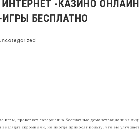
 ИНТЕРНЕТ -КАЗИНО ОНЛАЙН
-ИГРЫ БЕСПЛАТНО
Uncategorized
ные игры, проверяет совершенно бесплатные демонстрационные вид
ы выглядят скромными, но иногда приносят пользу, что вы улучшает