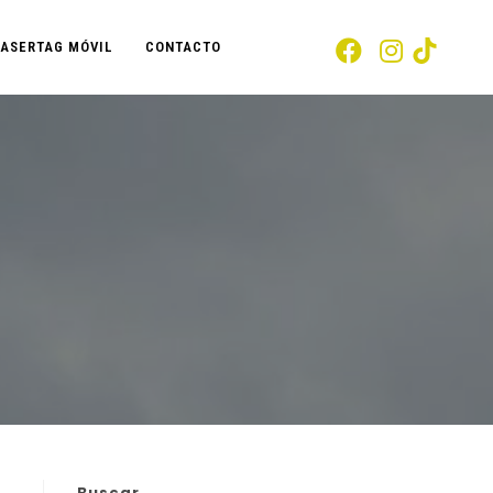
LASERTAG MÓVIL
CONTACTO
Buscar