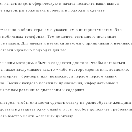
ет начать видеть сферическую и начать повысить ваши шансы,
тье видеоигры тоже шанс проверить подходы и сделать
т-казино в обоих странах с уважением в интернет-местах. Это
 в мобильных телефонах. Тем не менее, есть многочисленные
рмвиллом. Для начала и начнется знакомы с принципами и начинаю
 ставки идеально подходят для вас.
 нашим мотором, обычно создаются для того, чтобы оставаться
а также заслуживают какого -либо месторождения или, возможно,
интернет -браузера, или, возможно, в первом первом наших
но. Тысячи каждого пережили приложения, информативные в
ясняют вам различные диапазоны и содержит.
льтров, чтобы они могли сделать ставку на разнообразие женщины
едставить двадцать одну онлайн-игры, особое дополняет требовани
чать быстро найти желаемый циркуляр.