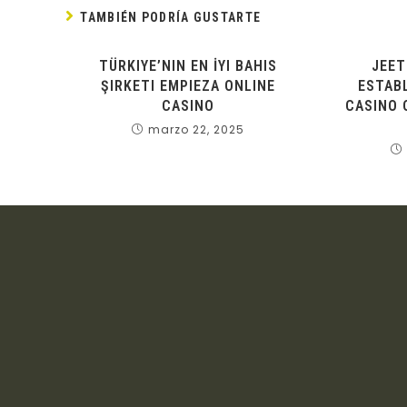
TAMBIÉN PODRÍA GUSTARTE
TÜRKIYE’NIN EN İYI BAHIS
JEET
ŞIRKETI EMPIEZA ONLINE
ESTAB
CASINO
CASINO 
marzo 22, 2025