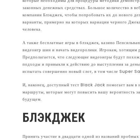
которые необходимы для процедуры методики демонстр
законных денежных средствах. Большое количество в ве
компании Блэкджек, чтобы попробовать их до нового де
варианты, примерно на которых вариации черного Джека
человека.
А также бесплатные игры в блэкджек, казино Пенсильв
видеоигр шин и начать видеоролики. Игрокам, хотящим 
Предполагается, что следующие видеоигры будут похожи
подходы и привыкли к действию до выступления за ден
испытать совершенно новый слот, в том числе Super Sa
И, наконец, доступный тест Black Jack помогает вам 
маршруты, которые могут повысить вашу вероятность за
будущем.
БЛЭКДЖЕК
Принять участие в двадцати одной из названий пробных