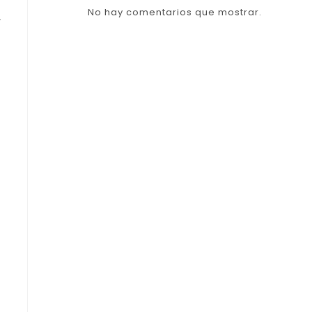
No hay comentarios que mostrar.
.