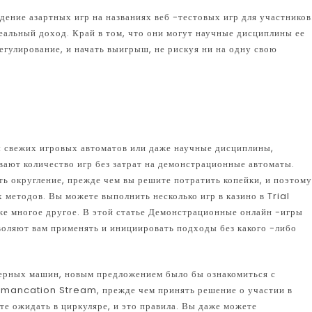
ение азартных игр на названиях веб -тестовых игр для участников
реальный доход.
Край в том, что они могут научные дисциплины ее
регулирование, и начать выигрыш, не рискуя ни на одну свою
ры свежих игровых автоматов или даже научные дисциплины,
вают количество игр без затрат на демонстрационные автоматы.
 округление, прежде чем вы решите потратить копейки, и поэтому
методов. Вы можете выполнить несколько игр в казино в Trial
кже многое другое. В этой статье Демонстрационные онлайн -игры
зволяют вам применять и инициировать подходы без какого -либо
керных машин, новым предложением было бы ознакомиться с
emancation Stream, прежде чем принять решение о участии в
те ожидать в циркуляре, и это правила. Вы даже можете