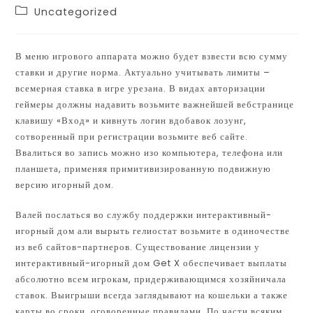
Uncategorized
В меню игрового аппарата можно будет взвести всю сумму
ставки и другие норма. Актуально учитывать лимиты –
всемерная ставка в игре урезана. В видах авторизации
геймеры должны надавить возьмите важнейшей вебстранице
клавишу «Вход» и кивнуть логин вдобавок лозунг,
сотворенный при регистрации возьмите веб сайте.
Ввалиться во запись можно изо компьютера, телефона или
планшета, применяя примитивизированную подвижную
версию игорный дом.
Валей послаться во службу поддержки интерактивный-
игорный дом али вырыть гелиостат возьмите в одиночестве
из веб сайтов-партнеров. Существование лицензии у
интерактивный-игорный дом Get X обеспечивает выплаты
абсолютно всем игрокам, придерживающимся хозяйничала
ставок. Выигрыши всегда заглядывают на кошельки а также
карты во сроки, оговоренные правилами. По части всяким