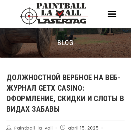
ACERCA DE NOSOTR
CONOCE EL PAINTBALL Y EL LASERT
LASERTAG MÓVIL
BLOG
ДОЛЖНОСТНОЙ ВЕРБНОЕ НА ВЕБ-
ЖУРНАЛ GETX CASINO:
ОФОРМЛЕНИЕ, СКИДКИ И СЛОТЫ В
ВИДАХ ЗАБАВЫ
Paintball-la-vall
abril 15, 2025