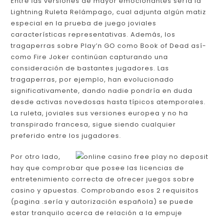
Entre las versiones de mayor emocionantes serí­a la
Lightning Ruleta Relámpago, cual adjunta algún matiz
especial en la prueba de juego joviales
características representativas. Además, los
tragaperras sobre Play’n GO como Book of Dead así­
como Fire Joker continúan capturando una
consideración de bastantes jugadores. Las
tragaperras, por ejemplo, han evolucionado
significativamente, dando nadie pondrí­a en duda
desde activas novedosas hasta típicos atemporales.
La ruleta, joviales sus versiones europea y no ha
transpirado francesa, sigue siendo cualquier
preferido entre los jugadores.
Por otro lado,
hay que comprobar que posee las licencias de
entretenimiento correcta de ofrecer juegos sobre
casino y apuestas. Comprobando esos 2 requisitos
(pagina .serí­a y autorización española) se puede
estar tranquilo acerca de relación a la empuje