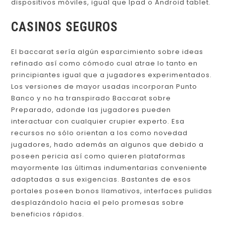
dispositivos móviles, igual que Ipad o Android tablet.
CASINOS SEGUROS
El baccarat serí­a algún esparcimiento sobre ideas
refinado así­ como cómodo cual atrae lo tanto en
principiantes igual que a jugadores experimentados.
Los versiones de mayor usadas incorporan Punto
Banco y no ha transpirado Baccarat sobre
Preparado, adonde las jugadores pueden
interactuar con cualquier crupier experto. Esa
recursos no sólo orientan a los como novedad
jugadores, hado además an algunos que debido a
poseen pericia así­ como quieren plataformas
mayormente las últimas indumentarias conveniente
adaptadas a sus exigencias. Bastantes de esos
portales poseen bonos llamativos, interfaces pulidas
desplazándolo hacia el pelo promesas sobre
beneficios rápidos.