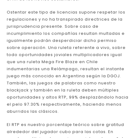
Ostentar este tipo de licencias supone respetar los
regulaciones y no ha transpirado directrices de la
jurisprudencia presente. Sobre caso de
incumplimiento los compañías resultan multadas e
igualmente podrán desperdiciar dicho permiso
sobre operación. Una ruleta referente a vivo, sobre
todo oportunidades joviales multiplicadores igual
que una ruleta Mega Fire Blaze en Chile
indumentarias una Relámpago, resultan el instante
juego más conocido en Argentina según la DGOJ.
También, las juegos de palabras como nuestro
blackjack y también en la ruleta deben múltiples
oportunidades y altos RTP, 99% desplazándolo hacia
el pelo 97.30% respectivamente, haciendo menos
aburridos las clásicos.
El RTP es nuestro porcentaje teórico sobre gratitud
alrededor del jugador cubo para las cotas. En