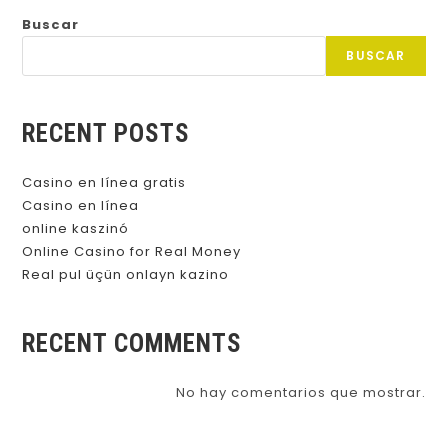
Buscar
BUSCAR
RECENT POSTS
Casino en línea gratis
Casino en línea
online kaszinó
Online Casino for Real Money
Real pul üçün onlayn kazino
RECENT COMMENTS
No hay comentarios que mostrar.