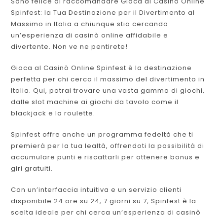
Sono felice di raccomandare Gioca al Casinò Online
Spinfest: la Tua Destinazione per il Divertimento al
Massimo in Italia a chiunque stia cercando
un’esperienza di casinò online affidabile e
divertente. Non ve ne pentirete!
Gioca al Casinò Online Spinfest è la destinazione
perfetta per chi cerca il massimo del divertimento in
Italia. Qui, potrai trovare una vasta gamma di giochi,
dalle slot machine ai giochi da tavolo come il
blackjack e la roulette.
Spinfest offre anche un programma fedeltà che ti
premierà per la tua lealtà, offrendoti la possibilità di
accumulare punti e riscattarli per ottenere bonus e
giri gratuiti.
Con un’interfaccia intuitiva e un servizio clienti
disponibile 24 ore su 24, 7 giorni su 7, Spinfest è la
scelta ideale per chi cerca un’esperienza di casinò