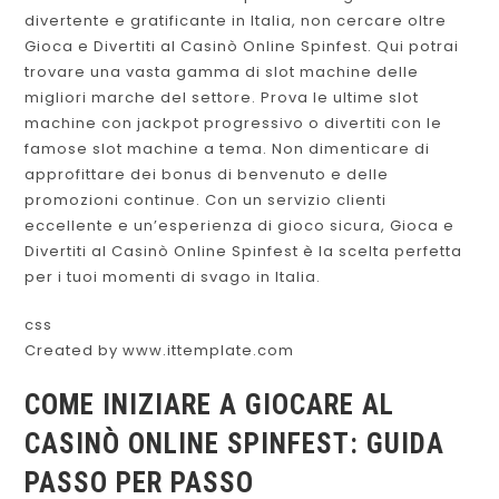
divertente e gratificante in Italia, non cercare oltre
Gioca e Divertiti al Casinò Online Spinfest. Qui potrai
trovare una vasta gamma di slot machine delle
migliori marche del settore. Prova le ultime slot
machine con jackpot progressivo o divertiti con le
famose slot machine a tema. Non dimenticare di
approfittare dei bonus di benvenuto e delle
promozioni continue. Con un servizio clienti
eccellente e un’esperienza di gioco sicura, Gioca e
Divertiti al Casinò Online Spinfest è la scelta perfetta
per i tuoi momenti di svago in Italia.
css
Created by www.ittemplate.com
COME INIZIARE A GIOCARE AL
CASINÒ ONLINE SPINFEST: GUIDA
PASSO PER PASSO