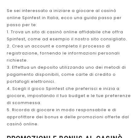
Se sei interessato a iniziare a giocare al casinò
online Spinfest in Italia, ecco una guida passo per
passo per te:
1. Trova un sito di casinò online affidabile che offra
Spinfest, come ad esempio il nostro sito consigliato.
2. Crea un account e completa il processo di
registrazione, fornendo le informazioni personali
richieste.
3. Effettua un deposito utilizzando uno dei metodi di
pagamento disponibili, come carte di credito o
portafogli elettronici.
4. Scegli il gioco Spinfest che preferisci e inizia a
giocare, impostando il tuo budget e le tue preferenze
di scommessa.
5. Ricorda di giocare in modo responsabile e di
approfittare dei bonus e delle promozioni offerte dal
casinò online.