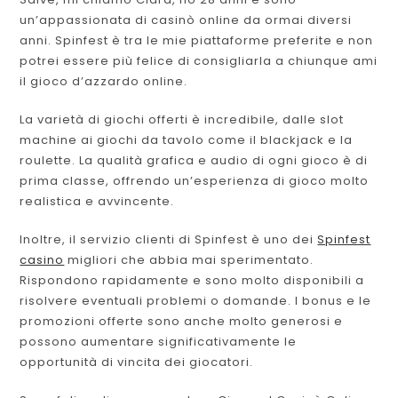
un’appassionata di casinò online da ormai diversi
anni. Spinfest è tra le mie piattaforme preferite e non
potrei essere più felice di consigliarla a chiunque ami
il gioco d’azzardo online.
La varietà di giochi offerti è incredibile, dalle slot
machine ai giochi da tavolo come il blackjack e la
roulette. La qualità grafica e audio di ogni gioco è di
prima classe, offrendo un’esperienza di gioco molto
realistica e avvincente.
Inoltre, il servizio clienti di Spinfest è uno dei
Spinfest
casino
migliori che abbia mai sperimentato.
Rispondono rapidamente e sono molto disponibili a
risolvere eventuali problemi o domande. I bonus e le
promozioni offerte sono anche molto generosi e
possono aumentare significativamente le
opportunità di vincita dei giocatori.