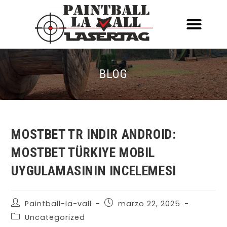
ACERCA DE NOSOTR
CONOCE EL PAINTBALL Y EL LASERT
LASERTAG MÓVIL
BLOG
MOSTBET TR INDIR ANDROID:
MOSTBET TÜRKIYE MOBIL
UYGULAMASININ INCELEMESI
Paintball-la-vall
marzo 22, 2025
Uncategorized