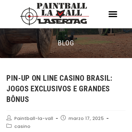
ACERCA DE NOSOTR
CONOCE EL PAINTBALL Y EL LASERT
LASERTAG MÓVIL
BLOG
PIN-UP ON LINE CASINO BRASIL:
JOGOS EXCLUSIVOS E GRANDES
BÔNUS
Paintball-la-vall
marzo 17, 2025
casino