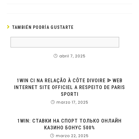
TAMBIÉN PODRÍA GUSTARTE
abril 7, 2025
1WIN CI NA RELAÇÃO À CÔTE DIVOIRE ᐉ WEB
INTERNET SITE OFFICIEL A RESPEITO DE PARIS
SPORTI
marzo 17, 2025
1WIN: СТАВКИ НА CПОРТ ТОЛЬКО ОНЛАЙН
КАЗИНО БОНУС 500%
marzo 22, 2025