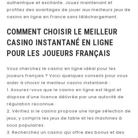
authentique et excitante. Jouez maintenant et
profitez des avantages de jouer aux meilleurs jeux de
casino en ligne en France sans téléchargement.
COMMENT CHOISIR LE MEILLEUR
CASINO INSTANTANÉ EN LIGNE
POUR LES JOUEURS FRANÇAIS
Vous cherchez le casino en ligne idéal pour les
joueurs français ? Voici quelques conseils pour vous
aider à choisir le meilleur casino instantané :
1. Assurez-vous que le casino en ligne est légal et
dispose d’une licence délivrée par une autorité de
régulation reconnue.
2. Vérifiez si le casino propose une large sélection de
jeux, y compris les jeux de table et les machines à
sous populaires.
3. Recherchez un casino qui offre des bonus et des