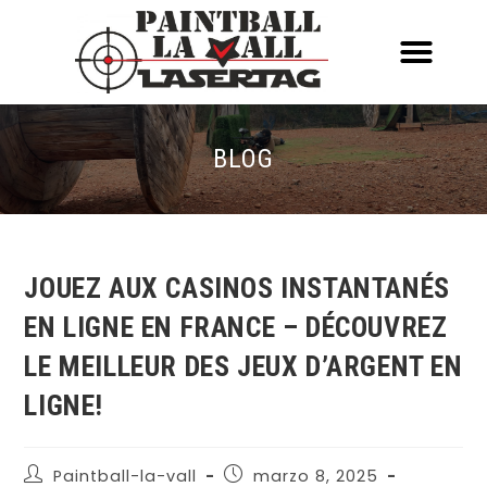
ACERCA DE NOSOTR
CONOCE EL PAINTBALL Y EL LASERT
LASERTAG MÓVIL
BLOG
JOUEZ AUX CASINOS INSTANTANÉS
EN LIGNE EN FRANCE – DÉCOUVREZ
LE MEILLEUR DES JEUX D’ARGENT EN
LIGNE!
Paintball-la-vall
marzo 8, 2025