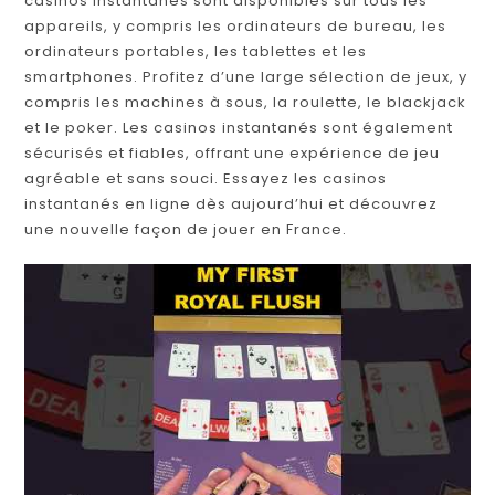
casinos instantanés sont disponibles sur tous les
appareils, y compris les ordinateurs de bureau, les
ordinateurs portables, les tablettes et les
smartphones. Profitez d’une large sélection de jeux, y
compris les machines à sous, la roulette, le blackjack
et le poker. Les casinos instantanés sont également
sécurisés et fiables, offrant une expérience de jeu
agréable et sans souci. Essayez les casinos
instantanés en ligne dès aujourd’hui et découvrez
une nouvelle façon de jouer en France.