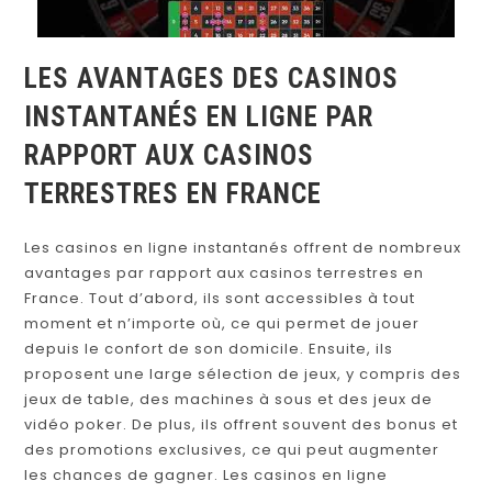
LES AVANTAGES DES CASINOS
INSTANTANÉS EN LIGNE PAR
RAPPORT AUX CASINOS
TERRESTRES EN FRANCE
Les casinos en ligne instantanés offrent de nombreux
avantages par rapport aux casinos terrestres en
France. Tout d’abord, ils sont accessibles à tout
moment et n’importe où, ce qui permet de jouer
depuis le confort de son domicile. Ensuite, ils
proposent une large sélection de jeux, y compris des
jeux de table, des machines à sous et des jeux de
vidéo poker. De plus, ils offrent souvent des bonus et
des promotions exclusives, ce qui peut augmenter
les chances de gagner. Les casinos en ligne