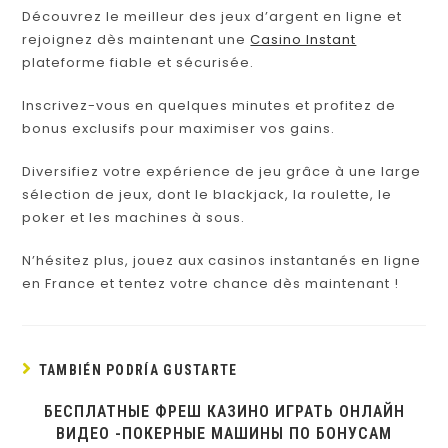
Découvrez le meilleur des jeux d’argent en ligne et
rejoignez dès maintenant une
Casino Instant
plateforme fiable et sécurisée.
Inscrivez-vous en quelques minutes et profitez de
bonus exclusifs pour maximiser vos gains.
Diversifiez votre expérience de jeu grâce à une large
sélection de jeux, dont le blackjack, la roulette, le
poker et les machines à sous.
N’hésitez plus, jouez aux casinos instantanés en ligne
en France et tentez votre chance dès maintenant !
TAMBIÉN PODRÍA GUSTARTE
БЕСПЛАТНЫЕ ФРЕШ КАЗИНО ИГРАТЬ ОНЛАЙН
ВИДЕО -ПОКЕРНЫЕ МАШИНЫ ПО БОНУСАМ