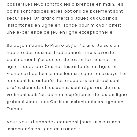
passer! Les jeux sont faciles à prendre en main, les
gains sont rapides et les options de paiement sont
sécurisées. Un grand merci à Jouez aux Casinos
Instantanés en Ligne en France pour m’avoir offert
une expérience de jeu en ligne exceptionnelle.
Salut, je m’appelle Pierre et j’ai 42 ans. Je suis un
habitué des casinos traditionnels, mais avec le
confinement, j’ai décidé de tester les casinos en
ligne. Jouez aux Casinos Instantanés en Ligne en
France est de loin le meilleur site que j’ai essayé. Les
jeux sont instantanés, les croupiers en direct sont
professionnels et les bonus sont réguliers. Je suis
vraiment satisfait de mon expérience de jeu en ligne
grâce à Jouez aux Casinos Instantanés en Ligne en
France.
Vous vous demandez comment jouer aux casinos
instantanés en ligne en France ?