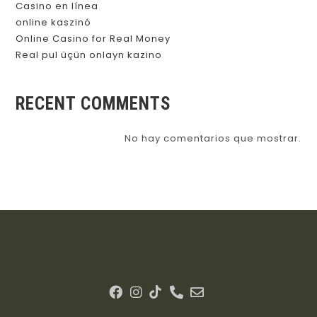
Casino en línea
online kaszinó
Online Casino for Real Money
Real pul üçün onlayn kazino
RECENT COMMENTS
No hay comentarios que mostrar.