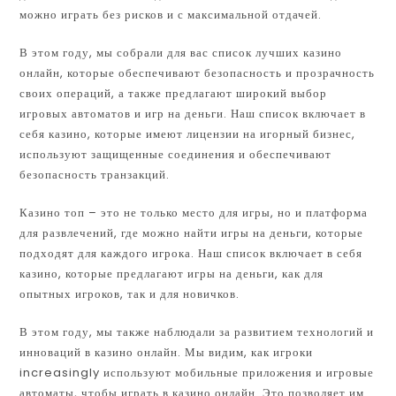
можно играть без рисков и с максимальной отдачей.
В этом году, мы собрали для вас список лучших казино
онлайн, которые обеспечивают безопасность и прозрачность
своих операций, а также предлагают широкий выбор
игровых автоматов и игр на деньги. Наш список включает в
себя казино, которые имеют лицензии на игорный бизнес,
используют защищенные соединения и обеспечивают
безопасность транзакций.
Казино топ – это не только место для игры, но и платформа
для развлечений, где можно найти игры на деньги, которые
подходят для каждого игрока. Наш список включает в себя
казино, которые предлагают игры на деньги, как для
опытных игроков, так и для новичков.
В этом году, мы также наблюдали за развитием технологий и
инноваций в казино онлайн. Мы видим, как игроки
increasingly используют мобильные приложения и игровые
автоматы, чтобы играть в казино онлайн. Это позволяет им