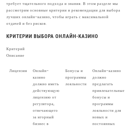
требует тщательного подхода и знания. В этом разделе мы
рассмотрим основные критерии и рекомендации для выбора
лучших онлайн-казино, чтобы играть с максимальной
отдачей и без рисков.
КРИТЕРИИ ВЫБОРА ОНЛАЙН-КАЗИНО
Критерий
Описание
Лицензия
Онлайн-
Бонусы и
Онлайн-казино
казино
программы
должно
должно иметь
лояльности
предлагать
действующую
привлекательные
лицензию от
бонусы и
регулятора,
программы
отвечающего
лояльности для
за игорный
новых и
бизнес в
постоянных