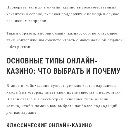
Проверьте, есть ли в онлайн-казино высококачественный
клиентский сервис, включая поддержку и помощь в случае
возникших вопросов.
Таким образом, выбрав онлайн-казино, соответствующее
этим критериям, вы сможете играть с максимальной отдачей
и без рисков.
ОСНОВНЫЕ ТИПЫ ОНЛАЙН-
КАЗИНО: ЧТО ВЫБРАТЬ И ПОЧЕМУ
В мире онлайн-казино существует множество вариантов,
каждый из которых имеет свои преимущества и недостатки.
В этой статье мы рассмотрим основные типы онлайн-
казино, чтобы помочь вам выбрать наиболее подходящий
для вас вариант.
КЛАССИЧЕСКИЕ ОНЛАЙН-КАЗИНО