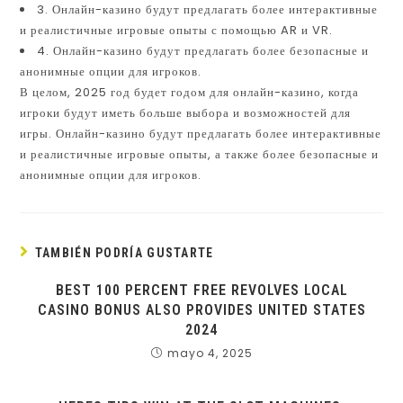
3. Онлайн-казино будут предлагать более интерактивные
и реалистичные игровые опыты с помощью AR и VR.
4. Онлайн-казино будут предлагать более безопасные и
анонимные опции для игроков.
В целом, 2025 год будет годом для онлайн-казино, когда
игроки будут иметь больше выбора и возможностей для
игры. Онлайн-казино будут предлагать более интерактивные
и реалистичные игровые опыты, а также более безопасные и
анонимные опции для игроков.
TAMBIÉN PODRÍA GUSTARTE
BEST 100 PERCENT FREE REVOLVES LOCAL
CASINO BONUS ALSO PROVIDES UNITED STATES
2024
mayo 4, 2025