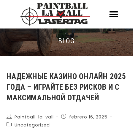
ACERCA DE NOSOTR
CONOCE EL PAINTBALL Y EL LASERT
LASERTAG MÓVIL
BLOG
НАДЕЖНЫЕ КАЗИНО ОНЛАЙН 2025
ГОДА – ИГРАЙТЕ БЕЗ РИСКОВ И С
МАКСИМАЛЬНОЙ ОТДАЧЕЙ
Paintball-la-vall
febrero 16, 2025
Uncategorized