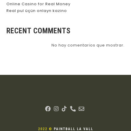
Online Casino for Real Money
Real pul üçün onlayn kazino
RECENT COMMENTS
No hay comentarios que mostrar.
2022 ©
PAINTBALL LA VALL