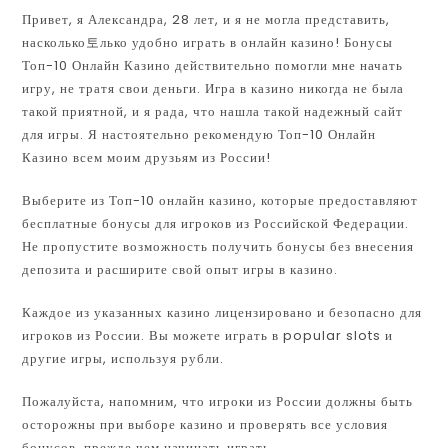
Привет, я Александра, 28 лет, и я не могла представить,
насколько토лько удобно играть в онлайн казино! Бонусы
Топ-10 Онлайн Казино действительно помогли мне начать
игру, не тратя свои деньги. Игра в казино никогда не была
такой приятной, и я рада, что нашла такой надежный сайт
для игры. Я настоятельно рекомендую Топ-10 Онлайн
Казино всем моим друзьям из России!
Выберите из Топ-10 онлайн казино, которые предоставляют
бесплатные бонусы для игроков из Российской Федерации.
Не пропустите возможность получить бонусы без внесения
депозита и расширите свой опыт игры в казино.
Каждое из указанных казино лицензировано и безопасно для
игроков из России. Вы можете играть в popular slots и
другие игры, используя рубли.
Пожалуйста, напомним, что игроки из России должны быть
осторожны при выборе казино и проверять все условия
бонусов, прежде чем начинать играть.