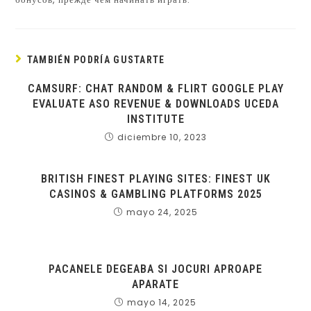
TAMBIÉN PODRÍA GUSTARTE
CAMSURF: CHAT RANDOM & FLIRT GOOGLE PLAY
EVALUATE ASO REVENUE & DOWNLOADS UCEDA
INSTITUTE
diciembre 10, 2023
BRITISH FINEST PLAYING SITES: FINEST UK
CASINOS & GAMBLING PLATFORMS 2025
mayo 24, 2025
PACANELE DEGEABA SI JOCURI APROAPE
APARATE
mayo 14, 2025