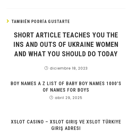
TAMBIÉN PODRÍA GUSTARTE
SHORT ARTICLE TEACHES YOU THE
INS AND OUTS OF UKRAINE WOMEN
AND WHAT YOU SHOULD DO TODAY
diciembre 18, 2023
BOY NAMES A Z LIST OF BABY BOY NAMES 1000’S
OF NAMES FOR BOYS
abril 29, 2025
XSLOT CASINO – XSLOT GIRIŞ VE XSLOT TÜRKIYE
GIRIŞ ADRESI