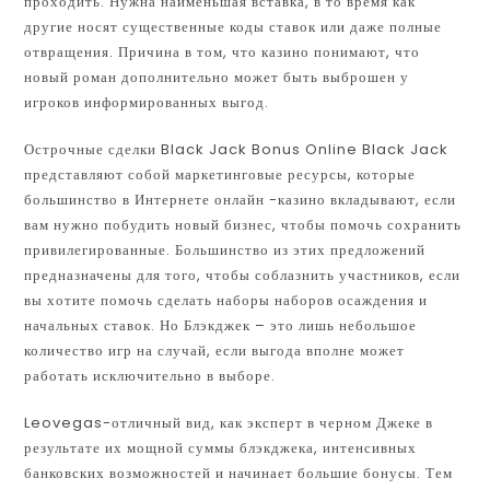
проходить. Нужна наименьшая вставка, в то время как
другие носят существенные коды ставок или даже полные
отвращения. Причина в том, что казино понимают, что
новый роман дополнительно может быть выброшен у
игроков информированных выгод.
Острочные сделки Black Jack Bonus Online Black Jack
представляют собой маркетинговые ресурсы, которые
большинство в Интернете онлайн -казино вкладывают, если
вам нужно побудить новый бизнес, чтобы помочь сохранить
привилегированные. Большинство из этих предложений
предназначены для того, чтобы соблазнить участников, если
вы хотите помочь сделать наборы наборов осаждения и
начальных ставок. Но Блэкджек – это лишь небольшое
количество игр на случай, если выгода вполне может
работать исключительно в выборе.
Leovegas-отличный вид, как эксперт в черном Джеке в
результате их мощной суммы блэкджека, интенсивных
банковских возможностей и начинает большие бонусы. Тем