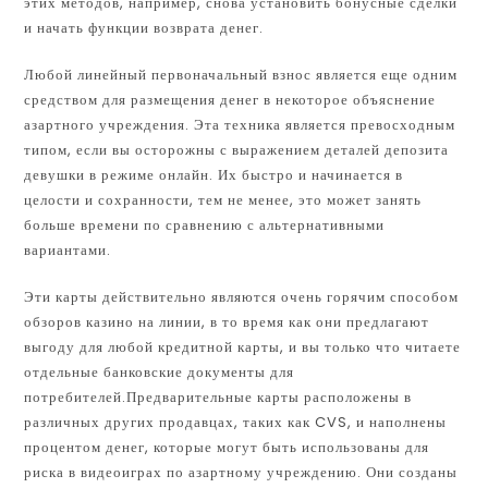
этих методов, например, снова установить бонусные сделки
и начать функции возврата денег.
Любой линейный первоначальный взнос является еще одним
средством для размещения денег в некоторое объяснение
азартного учреждения. Эта техника является превосходным
типом, если вы осторожны с выражением деталей депозита
девушки в режиме онлайн. Их быстро и начинается в
целости и сохранности, тем не менее, это может занять
больше времени по сравнению с альтернативными
вариантами.
Эти карты действительно являются очень горячим способом
обзоров казино на линии, в то время как они предлагают
выгоду для любой кредитной карты, и вы только что читаете
отдельные банковские документы для
потребителей.Предварительные карты расположены в
различных других продавцах, таких как CVS, и наполнены
процентом денег, которые могут быть использованы для
риска в видеоиграх по азартному учреждению. Они созданы