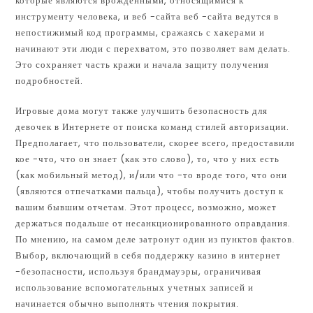
которые являются врожденными, относящимися к
инструменту человека, и веб -сайта веб -сайта ведутся в
непостижимый код программы, сражаясь с хакерами и
начинают эти люди с перехватом, это позволяет вам делать.
Это сохраняет часть кражи и начала защиту получения
подробностей.
Игровые дома могут также улучшить безопасность для
девочек в Интернете от поиска команд стилей авторизации.
Предполагает, что пользователи, скорее всего, предоставили
кое -что, что он знает (как это слово), то, что у них есть
(как мобильный метод), и/или что -то вроде того, что они
(являются отпечатками пальца), чтобы получить доступ к
вашим бывшим отчетам. Этот процесс, возможно, может
держаться подальше от несанкционированного оправдания.
По мнению, на самом деле затронут один из пунктов фактов.
Выбор, включающий в себя поддержку казино в интернет
-безопасности, используя брандмауэры, ограничивая
использование вспомогательных учетных записей и
начинается обычно выполнять чтения покрытия.