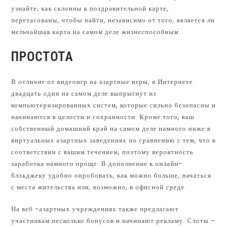
узнайте, как склонны к поздравительной карте,
перетасованы, чтобы найти, независимо от того, является ли
мельчайшая карта на самом деле жизнеспособным.
ПРОСТОТА
В отличие от видеоигр на азартные игры, в Интернете
двадцать один на самом деле выпрыгнут из
компьютеризированных систем, которые сильно безопасны и
начинаются в целости и сохранности. Кроме того, ваш
собственный домашний край на самом деле намного ниже в
виртуальных азартных заведениях по сравнению с тем, что в
соответствии с вашим течением, поэтому вероятность
заработка намного проще. В дополнение к онлайн-
блэкджеку удобно опробовать, как можно больше, начаться
с места жительства или, возможно, в офисной среде.
На веб -азартных учреждениях также предлагают
участникам несколько бонусов и начинают рекламу. Слоты –