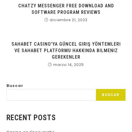
CHATZY MESSENGER FREE DOWNLOAD AND
SOFTWARE PROGRAM REVIEWS
diciembre 21, 2023
SAHABET CASINO’YA GÜNCEL GIRIŞ YÖNTEMLERI
VE SAHABET PLATFORMU HAKKINDA BILMENIZ
GEREKENLER
marzo 14, 2025
Buscar
BUSCAR
RECENT POSTS