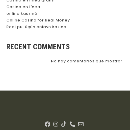
Casino en línea gratis
Casino en línea
online kaszinó
Online Casino for Real Money
Real pul üçün onlayn kazino
RECENT COMMENTS
No hay comentarios que mostrar.