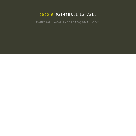
2022 ©
PAINTBALL LA VALL
PAINTBALLLAVALLLASERTAG@GMAIL.COM