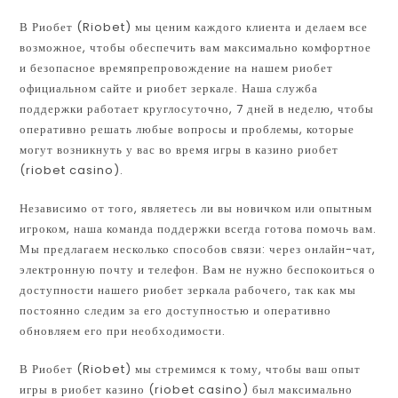
В Риобет (Riobet) мы ценим каждого клиента и делаем все
возможное, чтобы обеспечить вам максимально комфортное
и безопасное времяпрепровождение на нашем риобет
официальном сайте и риобет зеркале. Наша служба
поддержки работает круглосуточно, 7 дней в неделю, чтобы
оперативно решать любые вопросы и проблемы, которые
могут возникнуть у вас во время игры в казино риобет
(riobet casino).
Независимо от того, являетесь ли вы новичком или опытным
игроком, наша команда поддержки всегда готова помочь вам.
Мы предлагаем несколько способов связи: через онлайн-чат,
электронную почту и телефон. Вам не нужно беспокоиться о
доступности нашего риобет зеркала рабочего, так как мы
постоянно следим за его доступностью и оперативно
обновляем его при необходимости.
В Риобет (Riobet) мы стремимся к тому, чтобы ваш опыт
игры в риобет казино (riobet casino) был максимально