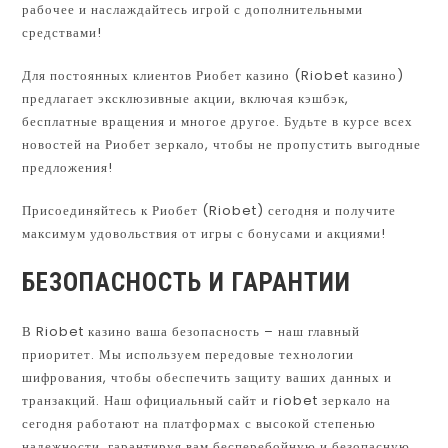
рабочее и наслаждайтесь игрой с дополнительными
средствами!
Для постоянных клиентов Риобет казино (Riobet казино)
предлагает эксклюзивные акции, включая кэшбэк,
бесплатные вращения и многое другое. Будьте в курсе всех
новостей на Риобет зеркало, чтобы не пропустить выгодные
предложения!
Присоединяйтесь к Риобет (Riobet) сегодня и получите
максимум удовольствия от игры с бонусами и акциями!
БЕЗОПАСНОСТЬ И ГАРАНТИИ
В Riobet казино ваша безопасность – наш главный
приоритет. Мы используем передовые технологии
шифрования, чтобы обеспечить защиту ваших данных и
транзакций. Наш официальный сайт и riobet зеркало на
сегодня работают на платформах с высокой степенью
надежности, гарантируя вам бесперебойную и безопасную