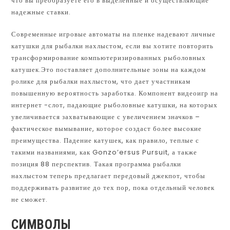
что вы преобразуете его в выделенные и осуществляющие
надежные ставки.
Современные игровые автоматы на пленке надевают личные
катушки для рыбалки нахлыстом, если вы хотите повторить
трансформирование компьютеризированных рыболовных
катушек.Это поставляет дополнительные зоны на каждом
ролике для рыбалки нахлыстом, что дает участникам
повышенную вероятность заработка. Компонент видеоигр на
интернет -слот, падающие рыболовные катушки, на которых
увеличивается захватывающие с увеличением значков –
фактическое вымывание, которое создаст более высокие
преимущества. Падение катушек, как правило, теплые с
такими названиями, как Gonzo’ersus Pursuit, а также
позиция 88 перспектив. Такая программа рыбалки
нахлыстом теперь предлагает передовый джекпот, чтобы
поддерживать развитие до тех пор, пока отдельный человек
не сможет.
СИМВОЛЫ