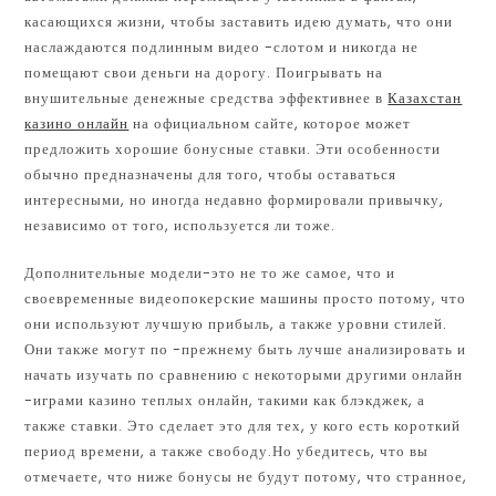
касающихся жизни, чтобы заставить идею думать, что они
наслаждаются подлинным видео -слотом и никогда не
помещают свои деньги на дорогу. Поигрывать на
внушительные денежные средства эффективнее в
Казахстан
казино онлайн
на официальном сайте, которое может
предложить хорошие бонусные ставки. Эти особенности
обычно предназначены для того, чтобы оставаться
интересными, но иногда недавно формировали привычку,
независимо от того, используется ли тоже.
Дополнительные модели-это не то же самое, что и
своевременные видеопокерские машины просто потому, что
они используют лучшую прибыль, а также уровни стилей.
Они также могут по -прежнему быть лучше анализировать и
начать изучать по сравнению с некоторыми другими онлайн
-играми казино теплых онлайн, такими как блэкджек, а
также ставки. Это сделает это для тех, у кого есть короткий
период времени, а также свободу.Но убедитесь, что вы
отмечаете, что ниже бонусы не будут потому, что странное,