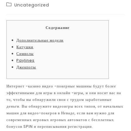
Uncategorized
Содержание
Дополнительные модели
Катушки
Символы
Paylines
Джекпоты
Интернет -казино видео -покерные машины будут более
эффективными для игры в онлайн -игры, и они носят вас на
то, чтобы вы обнаружили свои с трудом заработанные
деньги. Вы обнаружите видеоигры всех типов, от начальных
машин для видео-покеров в Неваде, если вам нужно для
современных игровых игровых автоматов с бесплатных
бонусов SPIN и переписывания регистрации.