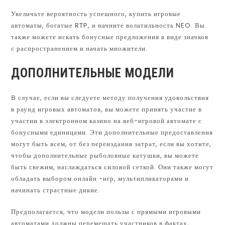
Увеличьте вероятность успешного, купить игровые
автоматы, богатые RTP, и начните волатильность NEO.
Вы
также можете искать бонусные предложения в виде значков
с распространением и начать множители.
ДОПОЛНИТЕЛЬНЫЕ МОДЕЛИ
В случае, если вы следуете методу получения удовольствия
в раунд игровых автоматов, вы можете принять участие в
участии в электронном казино на веб-игровой автомате с
бонусными единицами. Эти дополнительные предоставления
могут быть всем, от без переиздания затрат, если вы хотите,
чтобы дополнительные рыболовные катушки, вы можете
быть свежим, наслаждаться силовой сеткой. Они также могут
обладать выбором онлайн -игр, мультипликаторами и
начинать страстные дикие.
Предполагается, что модели пользы с прямыми игровыми
автоматами должны перемещать участников в фактах,