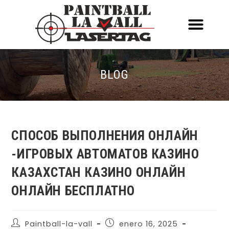
ACERCA DE NOSOTR
CONOCE EL PAINTBALL Y EL LASERT
LASERTAG MÓVIL
BLOG
СПОСОБ ВЫПОЛНЕНИЯ ОНЛАЙН
-ИГРОВЫХ АВТОМАТОВ КАЗИНО
КАЗАХСТАН КАЗИНО ОНЛАЙН
ОНЛАЙН БЕСПЛАТНО
Paintball-la-vall
enero 16, 2025