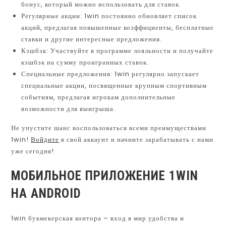
бонус, который можно использовать для ставок.
Регулярные акции: 1win постоянно обновляет список
акций, предлагая повышенные коэффициенты, бесплатные
ставки и другие интересные предложения.
Кэшбэк: Участвуйте в программе лояльности и получайте
кэшбэк на сумму проигранных ставок.
Специальные предложения: 1win регулярно запускает
специальные акции, посвященные крупным спортивным
событиям, предлагая игрокам дополнительные
возможности для выигрыша.
Не упустите шанс воспользоваться всеми преимуществами
1win!
Войдите
в свой аккаунт и начните зарабатывать с нами
уже сегодня!
МОБИЛЬНОЕ ПРИЛОЖЕНИЕ 1WIN
НА ANDROID
1win букмекерская контора – вход в мир удобства и