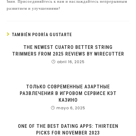
1вин. Присоединяйтесь к нам и наслаждайтесь непрерывным
развитием и улучшениями!
TAMBIÉN PODRÍA GUSTARTE
THE NEWEST CUATRO BETTER STRING
TRIMMERS FROM 2025 REVIEWS BY WIRECUTTER
abril 16, 2025
ТОЛЬКО СОВРЕМЕННЫЕ АЗАРТНЫЕ
РАЗВЛЕЧЕНИЯ В ИГРОВОМ СЕРВИСЕ КЭТ
КАЗИНО
mayo 6, 2025
ONE OF THE BEST DATING APPS: THIRTEEN
PICKS FOR NOVEMBER 2023