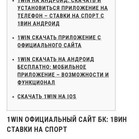
1WIN НА АНДРОИД: СКАЧАТЬ И
УСТАНОВИТЬСЯ ПРИЛОЖЕНИЕ НА
ТЕЛЕФОН – СТАВКИ НА СПОРТ С
1ВИН АНДРОИД
1WIN СКАЧАТЬ ПРИЛОЖЕНИЕ С
ОФИЦИАЛЬНОГО САЙТА
1WIN СКАЧАТЬ НА АНДРОИД
БЕСПЛАТНО: МОБИЛЬНОЕ
ПРИЛОЖЕНИЕ – ВОЗМОЖНОСТИ И
ФУНКЦИОНАЛ
СКАЧАТЬ 1WIN НА IOS
1WIN ОФИЦИАЛЬНЫЙ САЙТ БК: 1ВИН
СТАВКИ НА СПОРТ