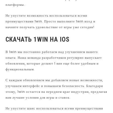
платформы.
Не упустите возможность воспользоваться всеми
преимуществами 1win. Просто выполните 1win вход и
начните получать удовольствие от игры уже сегодня!
СКАЧАТЬ 1WIN НА IOS
В 1win мы постоянно работаем над улучшением вашего
опыта. Наша команда разработчиков регулярно выпускает
обновления, которые делают 1 вин еще более удобным и
функциональным.
С каждым обновлением мы добавляем новые возможности,
улучшаем интерфейс и повышаем безопасность. Благодаря
этому, 1win остается на переднем крае индустрии, предлагая
вам лучшие условия для игры и ставок.
Не упустите шанс воспользоваться всеми преимуществами