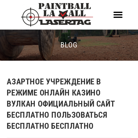
ACERCA DE NOSOTR
CONOCE EL PAINTBALL Y EL LASERT
LASERTAG MÓVIL
BLOG
АЗАРТНОЕ УЧРЕЖДЕНИЕ В
РЕЖИМЕ ОНЛАЙН КАЗИНО
ВУЛКАН ОФИЦИАЛЬНЫЙ САЙТ
БЕСПЛАТНО ПОЛЬЗОВАТЬСЯ
БЕСПЛАТНО БЕСПЛАТНО