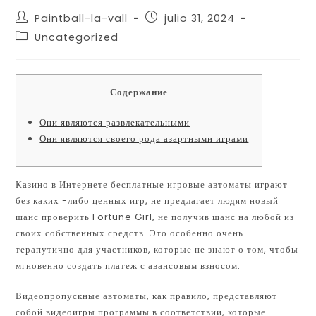
Paintball-la-vall
julio 31, 2024
Uncategorized
Содержание
Они являются развлекательными
Они являются своего рода азартными играми
Казино в Интернете бесплатные игровые автоматы играют
без каких -либо ценных игр, не предлагает людям новый
шанс проверить Fortune Girl, не получив шанс на любой из
своих собственных средств. Это особенно очень
терапутично для участников, которые не знают о том, чтобы
мгновенно создать платеж с авансовым взносом.
Видеопропускные автоматы, как правило, представляют
собой видеоигры программы в соответствии, которые