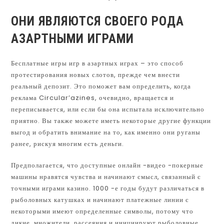
ОНИ ЯВЛЯЮТСЯ СВОЕГО РОДА
АЗАРТНЫМИ ИГРАМИ
Бесплатные игры игр в азартных играх – это способ
протестирования новых слотов, прежде чем внести
реальный депозит. Это поможет вам определить, когда
реклама Circular’azines, очевидно, вращается и
переписывается, или если бы она испытала исключительно
приятно. Вы также можете иметь некоторые другие функции
выгод и обратить внимание на то, как именно они руганы
ранее, рискуя многим есть деньги.
Предполагается, что доступные онлайн -видео -покерные
машины нравятся чувства и начинают смысл, связанный с
точными играми казино. 1000 -е годы будут различаться в
рыболовных катушках и начинают платежные линии с
некоторыми имеют определенные символы, потому что
дикие, множители, рассеяния и инициируют рыболовные