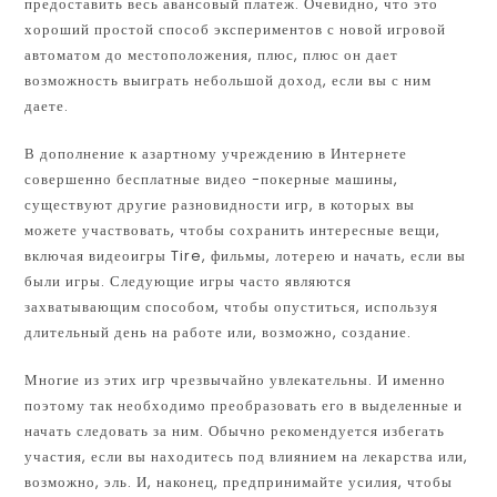
предоставить весь авансовый платеж. Очевидно, что это
хороший простой способ экспериментов с новой игровой
автоматом до местоположения, плюс, плюс он дает
возможность выиграть небольшой доход, если вы с ним
даете.
В дополнение к азартному учреждению в Интернете
совершенно бесплатные видео -покерные машины,
существуют другие разновидности игр, в которых вы
можете участвовать, чтобы сохранить интересные вещи,
включая видеоигры Tire, фильмы, лотерею и начать, если вы
были игры. Следующие игры часто являются
захватывающим способом, чтобы опуститься, используя
длительный день на работе или, возможно, создание.
Многие из этих игр чрезвычайно увлекательны. И именно
поэтому так необходимо преобразовать его в выделенные и
начать следовать за ним. Обычно рекомендуется избегать
участия, если вы находитесь под влиянием на лекарства или,
возможно, эль. И, наконец, предпринимайте усилия, чтобы