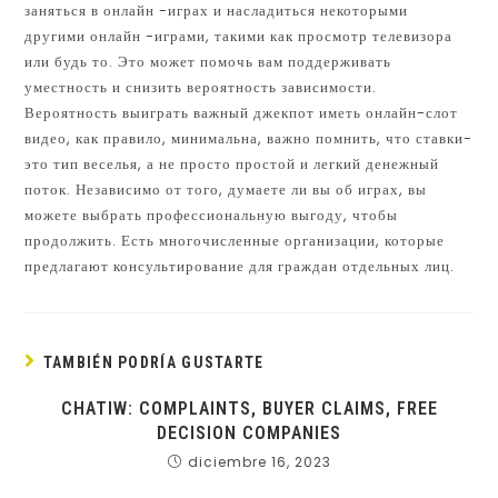
заняться в онлайн -играх и насладиться некоторыми
другими онлайн -играми, такими как просмотр телевизора
или будь то. Это может помочь вам поддерживать
уместность и снизить вероятность зависимости.
Вероятность выиграть важный джекпот иметь онлайн-слот
видео, как правило, минимальна, важно помнить, что ставки-
это тип веселья, а не просто простой и легкий денежный
поток. Независимо от того, думаете ли вы об играх, вы
можете выбрать профессиональную выгоду, чтобы
продолжить. Есть многочисленные организации, которые
предлагают консультирование для граждан отдельных лиц.
TAMBIÉN PODRÍA GUSTARTE
CHATIW: COMPLAINTS, BUYER CLAIMS, FREE
DECISION COMPANIES
diciembre 16, 2023