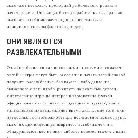
включают несколько пропорций рыболовного ролика и
начала ракета.
Они могут быть разработаны, как правило,
включать в себя множество дополнительных, и
инициировать игры фасетовых видео.
ОНИ ЯВЛЯЮТСЯ
РАЗВЛЕКАТЕЛЬНЫМИ
Онлайн с бесплатными потоковыми игровыми автоматами
онлайн -игры могут быть веселыми и начать вялый способ
получить расслабление, без какого -либо давления,
связанного с тем, чтобы рискнуть на реальные деньги.
Виртуальные игры на интерес в этом
казино Вулкан
официальный сайт
считаются идеальным путем сделать
увлекательно индивидуальное время дня. Кроме того, они
предоставляют возможность для исследовательских групп,
включающих видеоигры азартного истеблишмента и
обнаруживают, кто из них наиболее полезен вместе с вами.