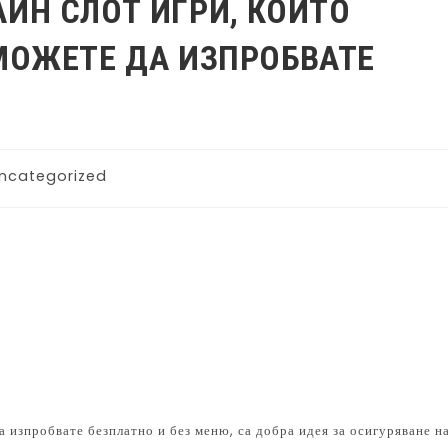
ЙН СЛОТ ИГРИ, КОИТО
МОЖЕТЕ ДА ИЗПРОБВАТЕ
ncategorized
а изпробвате безплатно и без меню, са добра идея за осигуряване н