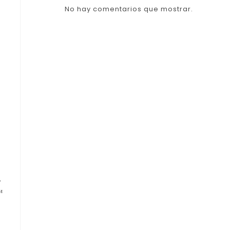
No hay comentarios que mostrar.
.
,
и