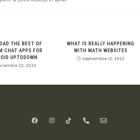
OAD THE BEST OF
WHAT IS REALLY HAPPENING
M CHAT APPS FOR
WITH MATH WEBSITES
ROID UPTODOWN
septiembre 12, 2023
viembre 22, 2023