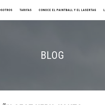
OSOTROS
TARIFAS
CONOCE EL PAINTBALL Y EL LASERTAG
BLOG