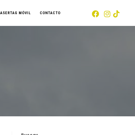
LASERTAG MÓVIL
CONTACTO
Buscar