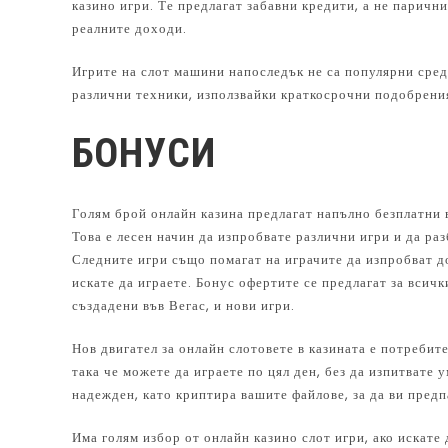
казино игри. Те предлагат забавни кредити, а не парични
реалните доходи.
Игрите на слот машини напоследък не са популярни сред
различни техники, използвайки краткосрочни подобрения
БОНУСИ
Голям брой онлайн казина предлагат напълно безплатни в
Това е лесен начин да изпробвате различни игри и да раз
Следните игри също помагат на играчите да изпробват д
искате да играете. Бонус офертите се предлагат за всич
създадени във Вегас, и нови игри.
Нов двигател за онлайн слотовете в казината е потребите
така че можете да играете по цял ден, без да изпитвате 
надежден, като криптира вашите файлове, за да ви пред
Има голям избор от онлайн казино слот игри, ако искате 