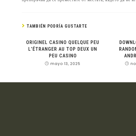
TAMBIÉN PODRÍA GUSTARTE
ORIGINEL CASINO QUELQUE PEU
DOWNL
L’ÉTRANGER AU TOP DEUX UN
RANDO
PEU CASINO
AND
mayo 13, 2025
no