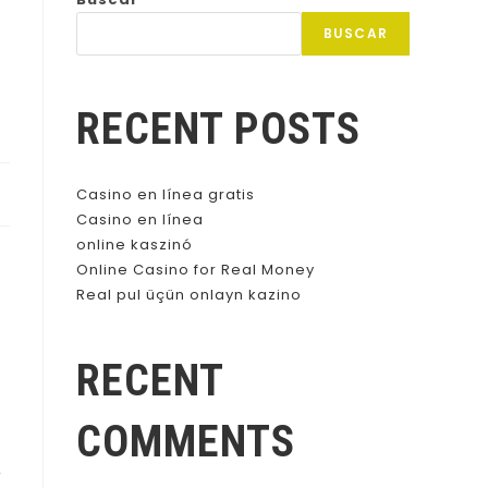
BUSCAR
RECENT POSTS
Casino en línea gratis
Casino en línea
online kaszinó
Online Casino for Real Money
Real pul üçün onlayn kazino
RECENT
COMMENTS
а