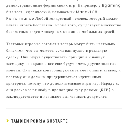
демонстрационные формы своих игр. Например, у Bgaming
был тест -сферический, называемый Maneki 88
Performance Любой конкретный человек, который может
начать играть бесплатно. Кроме того, существует множество
бесплатных видео -покерных машин из мобильных целей.
Тестовые игровые автоматы теперь могут быть настолько
близкими, что вы можете, если вам нужно в реальную
сделку. Они будут существовать принципы и начнут
заемщику на экране и все еще будут иметь другие золотые
монеты. Они также контролируются за счет оплаты ставок, и
поэтому они должны придерживаться идентичных
критериев, потому что дополнительные игры игр. Наряду с,
они раскрывают любую пропорцию гуру резюме (RTP) в
законодательстве и начинают выплачивать документы.
TAMBIÉN PODRÍA GUSTARTE