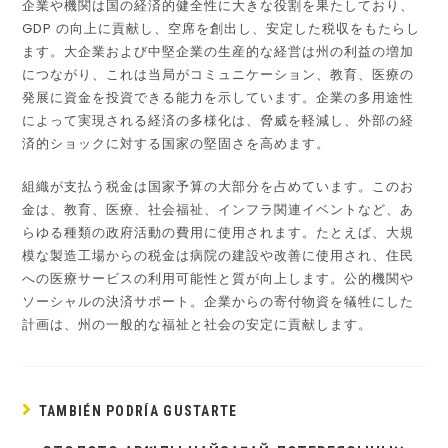
企業や機関は国の経済的健全性に大きな役割を果たしており、
GDP の向上に貢献し、空席を創出し、安定した税収をもたらし
ます。大企業および中堅企業の生産的な経営は州の利益の増加
につながり、これは当局がコミュニケーション、教育、医療の
発展に資金を投資できる能力を示しています。企業の多用途性
によって実現される経済の多様化は、脅威を軽減し、外部の経
済的ショックに対する国家の堅固さを高めます。
組織が支払う税金は国家予算の大部分を占めています。このお
金は、教育、医療、社会福祉、インフラ関連イベントなど、あ
らゆる種類の政府活動の費用に使用されます。たとえば、大規
模な製造工場からの税金は病院の建設や改善に使用され、住民
への医療サービスの利用可能性と質が向上します。公的機関や
ソーシャルの決済サポート。企業からの寄付物資を犠牲にした
計画は、州の一般的な福祉と社会の安定に貢献します。
TAMBIÉN PODRÍA GUSTARTE