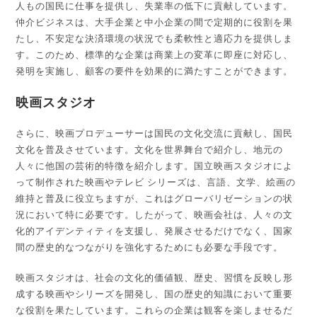
人もの国民に仕事を提供し、失業率の低下に貢献しています。
仲介ビジネスは、大手企業と中小企業の間で定期的に役割を果
たし、不安定な決済環境の状況でも柔軟性と適応力を提供しま
す。このため、標準的な企業は商業上の変革に即座に対応し、
発明を実施し、顧客の要件を効果的に満たすことができます。
映画スタジオ
さらに、映画プロデューサーは国民の文化交流に貢献し、国民
文化を普及させています。文化を世界舞台で紹介し、地元の
人々に他国の芸術的特徴を紹介します。国立映画スタジオによ
って制作された映画やテレビ シリーズは、言語、文学、絵画の
維持と普及に役立ちますが、これはグローバリゼーションの状
況において特に必要です。したがって、映画会社は、人々の文
化的アイデンティティを支援し、発展させるだけでなく、国家
間の歴史的なつながりを強化するためにも必要な手段です。
映画スタジオは、社会の文化的価値観、歴史、習慣を反映し形
成する映画やシリーズを開発し、国の歴史的知識において重要
な役割を果たしています。これらの企業は観客を楽しませるだ