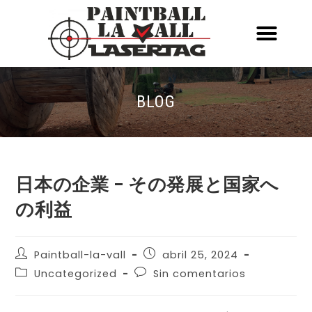
ACERCA DE NOSOTR
CONOCE EL PAINTBALL Y EL LASERT
LASERTAG MÓVIL
BLOG
日本の企業 – その発展と国家へ
の利益
Paintball-la-vall
abril 25, 2024
Uncategorized
Sin comentarios