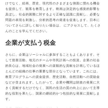
けでなく、絵画、歴史、現代性のさまざまな側面に慣れる機会
を提供して、観客を教育します。映画は決定的な感覚的影響を
及ぼし、社会的困難に対するより正確な認識に貢献し、必要な
問題の表現を刺激し、分析的思考の発達を促進します。日本に
ついてさらに詳しく知りたい場合は、 にアクセスして、たくさ
んのことを学んでください。
企業が支払う税金
さらに、企業はソーシャルに参加することもよくあります。そ
して慈善活動、地元のチームや市民計画への投資。企業の社会
的良心は、地域社会の発展への楽観的な貢献を計画しているほ
とんどの組織の仕事の重要な部分となっています。これには、
教育プログラムへの資金提供、歴史活動、自然活動への奨励金
などが含まれます。したがって、企業や機関は財政の発展に大
きく貢献するだけでなく、国民の生活の質の向上において主導
的な役割を果たし、国家の継続的かつ包括的な発展に貢献しま
す。