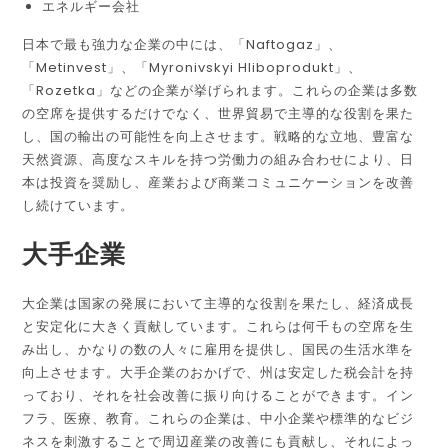
エネルギー会社
日本で最も強力な企業の中には、「Naftogaz」、
「Metinvest」、「Myronivskyi Hliboprodukt」、
「Rozetka」などの企業が挙げられます。これらの企業は多数
の空席を提供するだけでなく、世界貿易で主導的な役割を果た
し、国の輸出の可能性を向上させます。戦略的な立地、豊富な
天然資源、高度なスキルを持つ労働力の組み合わせにより、日
本は投資を奨励し、産業および商業コミュニケーションを改善
し続けています。
大手企業
大企業は国家の発展において主導的な役割を果たし、経済成長
と安定化に大きく貢献しています。これらは何千もの空席を生
み出し、かなりの数の人々に雇用を提供し、国民の生活水準を
向上させます。大手企業のおかげで、州は安定した税会計を持
っており、それを社会改善に振り向けることができます。イン
フラ、医療、教育。これらの企業は、中小企業や標準的なビジ
ネスを刺激することで周辺産業の改善にも貢献し、それによっ